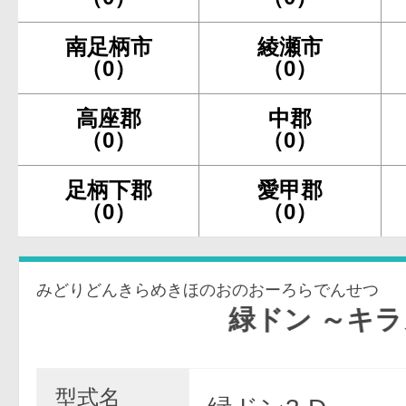
南足柄市
綾瀬市
（0）
（0）
高座郡
中郡
（0）
（0）
足柄下郡
愛甲郡
（0）
（0）
みどりどんきらめきほのおのおーろらでんせつ
緑ドン ～キラメキ!
型式名