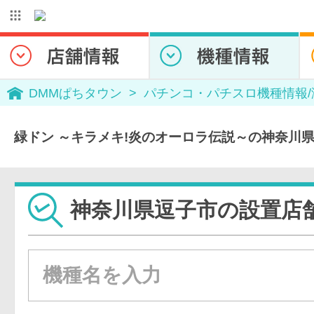
DMMぱちタウン
パチンコ・パチスロ機種情報
緑ドン ～キラメキ!炎のオーロラ伝説～の神奈川
神奈川県逗子市の設置店