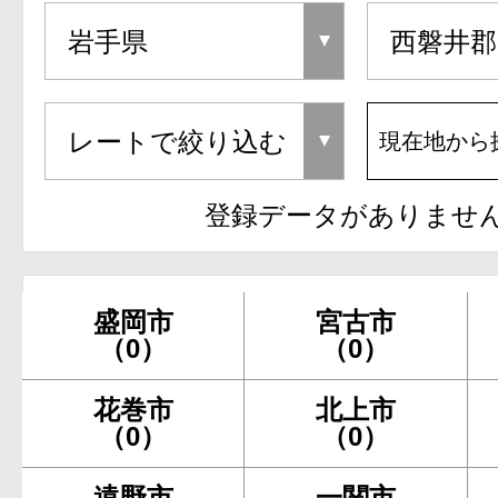
現在地から
登録データがありませ
盛岡市
宮古市
（0）
（0）
花巻市
北上市
（0）
（0）
遠野市
一関市