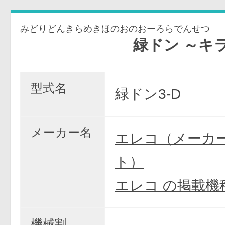
みどりどんきらめきほのおのおーろらでんせつ
緑ドン ～キラメキ
型式名
緑ドン3-D
メーカー名
エレコ（メーカ
ト）
エレコ の掲載機
機械割