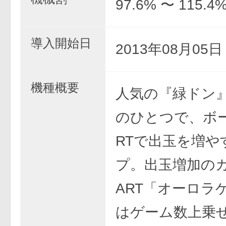
97.6% 〜 115.4
導入開始日
2013年08月05
機種概要
人気の『緑ドン
のひとつで、ボ
RTで出玉を増や
プ。出玉増加の
ART「オーロラ
はゲーム数上乗