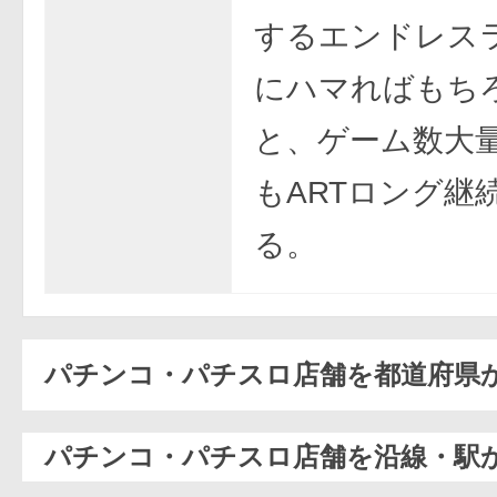
するエンドレス
にハマればもち
と、ゲーム数大
もARTロング継
る。
パチンコ・パチスロ店舗を都道府県
パチンコ・パチスロ店舗を沿線・駅