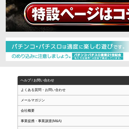
ヘルプ / お問い合わせ
よくある質問・お問い合わせ
メールマガジン
会社概要
事業提携・事業譲渡(M&A)