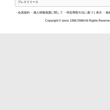
プレスリリース
・会員規約
・個人情報保護に関して
・特定商取引法に基づく表示
・規
Copyright © since 1998 DMM All Rights Reserve