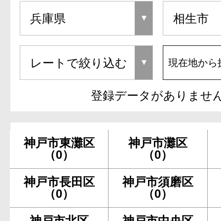
現在地から
登録データがありませ
神戸市東灘区
神戸市灘区
（0）
（0）
神戸市長田区
神戸市須磨区
（0）
（0）
神戸市北区
神戸市中央区