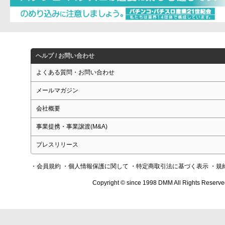
ヘルプ / お問い合わせ
よくある質問・お問い合わせ
メールマガジン
会社概要
事業提携・事業譲渡(M&A)
プレスリリース
・会員規約
・個人情報保護に関して
・特定商取引法に基づく表示
・規
Copyright © since 1998 DMM All Rights Reserve