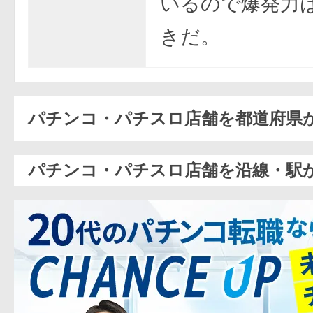
いるので爆発力
きだ。
パチンコ・パチスロ店舗を都道府県
パチンコ・パチスロ店舗を沿線・駅