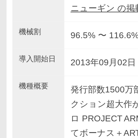
ニューギン の掲
機械割
96.5% 〜 116.6
導入開始日
2013年09月02
機種概要
発行部数1500
クション超大作
ロ PROJECT 
てボーナス＋AR