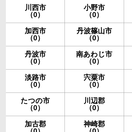
川西市
小野市
（0）
（0）
加西市
丹波篠山市
（0）
（0）
丹波市
南あわじ市
（0）
（0）
淡路市
宍粟市
（0）
（0）
たつの市
川辺郡
（0）
（0）
加古郡
神崎郡
（0）
（0）