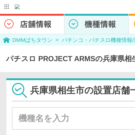
DMMぱちタウン
パチンコ・パチスロ機種情報
パチスロ PROJECT ARMSの兵庫県
兵庫県相生市の設置店舗