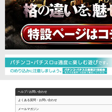
ヘルプ / お問い合わせ
よくある質問・お問い合わせ
メールマガジン