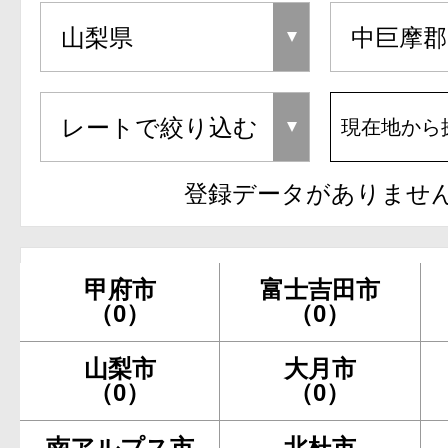
現在地から
登録データがありませ
甲府市
富士吉田市
（0）
（0）
山梨市
大月市
（0）
（0）
南アルプス市
北杜市