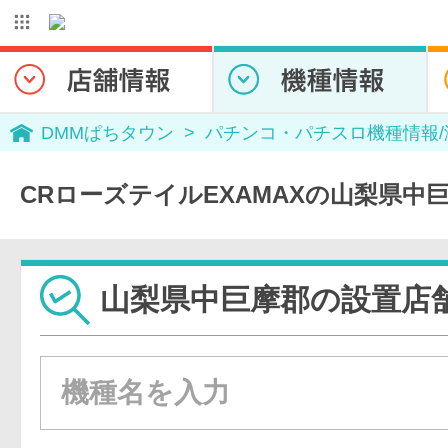
DMMぱちタウン
パチンコ・パチスロ機種情報
CRローズテイルEXAMAXの山梨県中
山梨県中巨摩郡の設置店