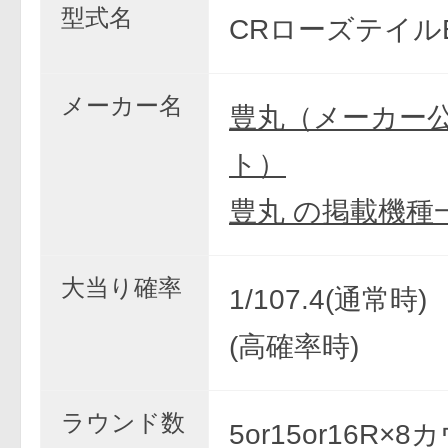
型式名
CRローズテイルE
メーカー名
豊丸（メーカー
ト）
豊丸 の掲載機種
大当り確率
1/107.4(通常時) 
(高確率時)
ラウンド数
5or15or16R×