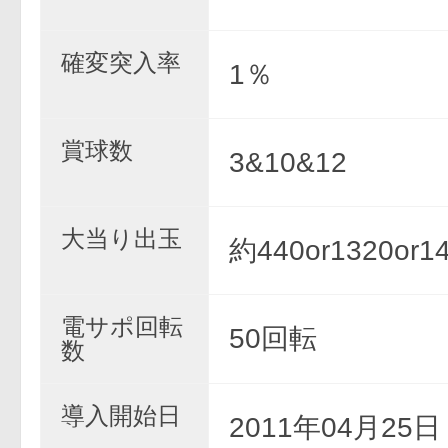
確変突入率
1％
賞球数
3&10&12
大当り出玉
約440or1320or1
電サポ回転
50回転
数
導入開始日
2011年04月25