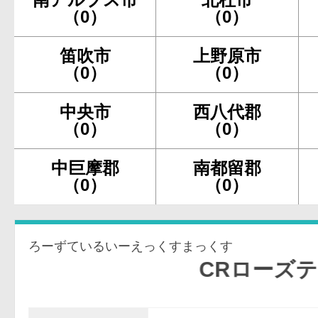
（0）
（0）
笛吹市
上野原市
（0）
（0）
中央市
西八代郡
（0）
（0）
中巨摩郡
南都留郡
（0）
（0）
ろーずているいーえっくすまっくす
CRローズテイル