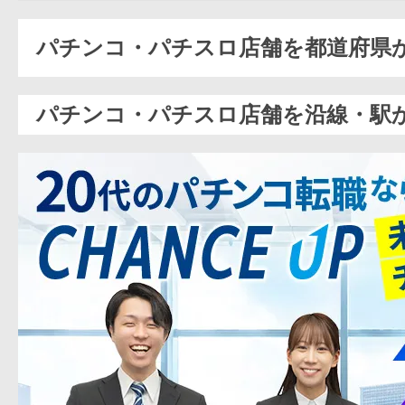
パチンコ・パチスロ店舗を都道府県
パチンコ・パチスロ店舗を沿線・駅