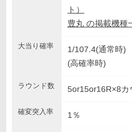
ト）
豊丸 の掲載機種
大当り確率
1/107.4(通常時) 
(高確率時)
ラウンド数
5or15or16R×
確変突入率
1％