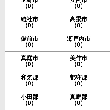
（0）
（0）
総社市
高梁市
（0）
（0）
備前市
瀬戸内市
（0）
（0）
真庭市
美作市
（0）
（0）
和気郡
都窪郡
（0）
（0）
小田郡
真庭郡
（0）
（0）