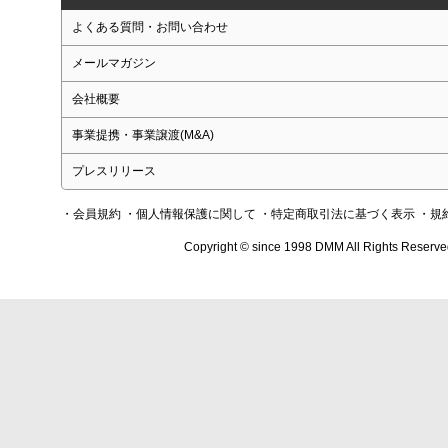
よくある質問・お問い合わせ
メールマガジン
会社概要
事業提携・事業譲渡(M&A)
プレスリリース
・会員規約
・個人情報保護に関して
・特定商取引法に基づく表示
・規
Copyright © since 1998 DMM All Rights Reserve