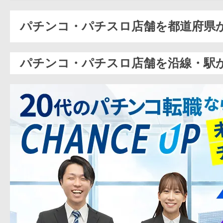
パチンコ・パチスロ店舗を都道府県
パチンコ・パチスロ店舗を沿線・駅