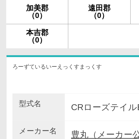
加美郡
遠田郡
（0）
（0）
本吉郡
（0）
ろーずているいーえっくすまっくす
CR
型式名
CRローズテイルE
メーカー名
豊丸（メーカー