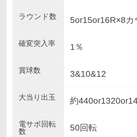
ラウンド数
5or15or16R×
確変突入率
1％
賞球数
3&10&12
大当り出玉
約440or1320or1
電サポ回転
50回転
数