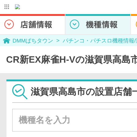
DMMぱちタウン
パチンコ・パチスロ機種情報
CR新EX麻雀H-Vの滋賀県高島
滋賀県高島市の設置店舗