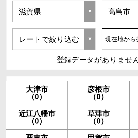
現在地から
登録データがありませ
大津市
彦根市
（0）
（0）
近江八幡市
草津市
（0）
（0）
栗東市
甲賀市