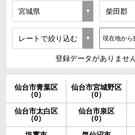
現在地から
登録データがありませ
仙台市青葉区
仙台市宮城野区
（0）
（0）
仙台市太白区
仙台市泉区
（0）
（0）
塩竃市
気仙沼市