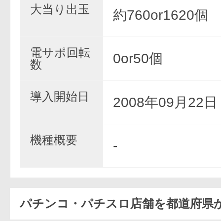
大当り出玉
約760or1620個
電サポ回転
0or50個
数
導入開始日
2008年09月22
機種概要
-
パチンコ・パチスロ店舗を都道府県