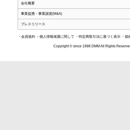
会社概要
事業提携・事業譲渡(M&A)
プレスリリース
・会員規約
・個人情報保護に関して
・特定商取引法に基づく表示
・規
Copyright © since 1998 DMM All Rights Reserve