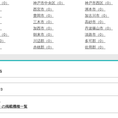
（0）
神戸市中央区（0）
神戸市西区（0）
）
西宮市（0）
洲本市（0）
）
豊岡市（0）
加古川市（0）
）
三木市（0）
高砂市（0）
）
加西市（0）
丹波篠山市（0）
（0）
朝来市（0）
淡路市（0）
0）
川辺郡（0）
多可郡（0）
）
赤穂郡（0）
佐用郡（0）
s
3
ー
 の掲載機種一覧