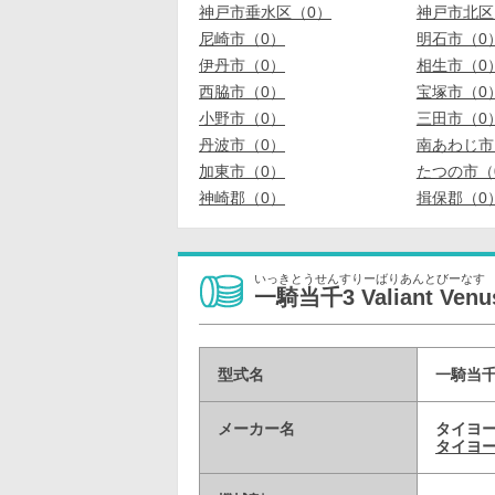
神戸市垂水区（0）
神戸市北区
尼崎市（0）
明石市（0
伊丹市（0）
相生市（0
西脇市（0）
宝塚市（0
小野市（0）
三田市（0
丹波市（0）
南あわじ市
加東市（0）
たつの市（
神崎郡（0）
揖保郡（0
いっきとうせんすりーばりあんとびーなす
一騎当千3 Valiant Venu
型式名
一騎当千
メーカー名
タイヨ
タイヨー