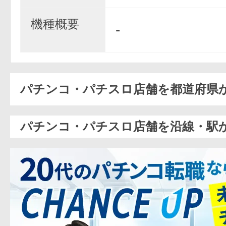
機種概要
-
パチンコ・パチスロ店舗を都道府県
パチンコ・パチスロ店舗を沿線・駅