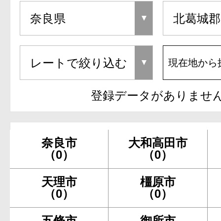
現在地から
登録データがありませ
奈良市
大和高田市
（0）
（0）
天理市
橿原市
（0）
（0）
五條市
御所市