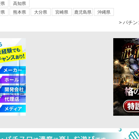
媛県
高知県
崎県
熊本県
大分県
宮崎県
鹿児島県
沖縄県
> パチ