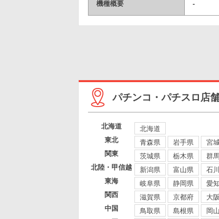
機種概要
-
パチンコ・パチスロ店
北海道
北海道
東北
青森県
岩手県
宮
関東
茨城県
栃木県
群
北陸・甲信越
新潟県
富山県
石
東海
岐阜県
静岡県
愛
関西
滋賀県
京都府
大
中国
鳥取県
島根県
岡