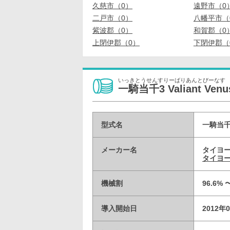
久慈市（0）
遠野市（0
二戸市（0）
八幡平市（
紫波郡（0）
和賀郡（0
上閉伊郡（0）
下閉伊郡（
いっきとうせんすりーばりあんとびーなす
一騎当千3 Valiant Venu
型式名
一騎当千
メーカー名
タイヨ
タイヨー
機械割
96.6% 
導入開始日
2012年