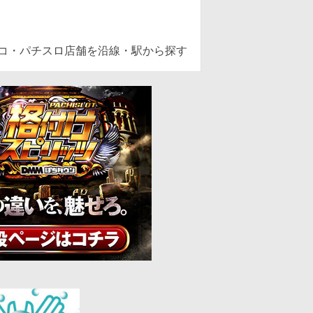
ンコ・パチスロ店舗を沿線・駅から探す