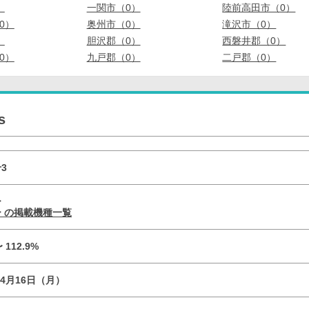
）
一関市（0）
陸前高田市（0）
0）
奥州市（0）
滝沢市（0）
）
胆沢郡（0）
西磐井郡（0）
0）
九戸郡（0）
二戸郡（0）
s
3
ー
 の掲載機種一覧
〜 112.9%
04月16日（月）