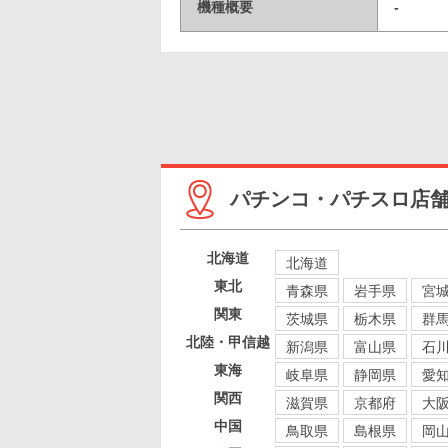
機種概要
-
パチンコ・パチスロ店
北海道
北海道
東北
青森県
岩手県
宮
関東
茨城県
栃木県
群
北陸・甲信越
新潟県
富山県
石
東海
岐阜県
静岡県
愛
関西
滋賀県
京都府
大
中国
鳥取県
島根県
岡