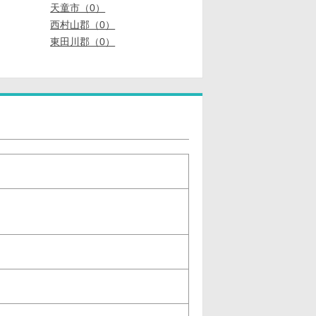
天童市（0）
西村山郡（0）
東田川郡（0）