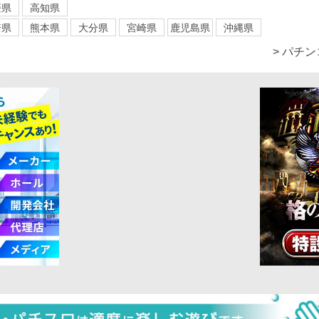
媛県
高知県
崎県
熊本県
大分県
宮崎県
鹿児島県
沖縄県
> パチ