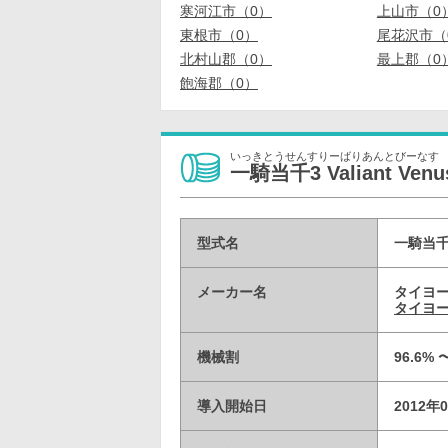
寒河江市（0）
上山市（0
東根市（0）
尾花沢市（
北村山郡（0）
最上郡（0
飽海郡（0）
いっきとうせんすりーばりあんとびーなす
一騎当千3 Valiant Venu
型式名
一騎当千
メーカー名
タイヨ
タイヨー
機械割
96.6% 
導入開始日
2012年