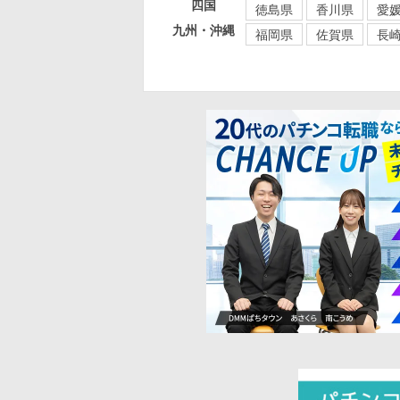
四国
徳島県
香川県
愛
九州・沖縄
福岡県
佐賀県
長