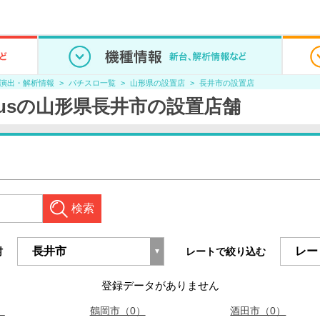
/演出・解析情報
パチスロ一覧
山形県の設置店
長井市の設置店
 Venusの山形県長井市の設置店舗
検索
村
レートで絞り込む
登録データがありません
）
鶴岡市（0）
酒田市（0）