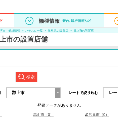
/演出・解析情報
パチスロ一覧
岐阜県の設置店
郡上市の設置店
上市の設置店舗
検索
村
レートで絞り込む
登録データがありません
）
高山市（0）
多治見市（0）