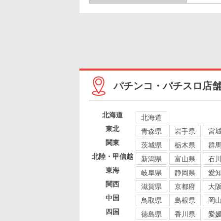
パチンコ・パチスロ店
北海道
北海道
東北
青森県
岩手県
宮
関東
茨城県
栃木県
群
北陸・甲信越
新潟県
富山県
石
東海
岐阜県
静岡県
愛
関西
滋賀県
京都府
大
中国
鳥取県
島根県
岡
四国
徳島県
香川県
愛