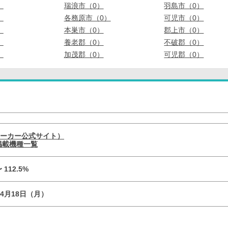
）
瑞浪市（0）
羽島市（0）
）
各務原市（0）
可児市（0）
）
本巣市（0）
郡上市（0）
）
養老郡（0）
不破郡（0）
）
加茂郡（0）
可児郡（0）
メーカー公式サイト）
の掲載機種一覧
〜 112.5%
04月18日（月）