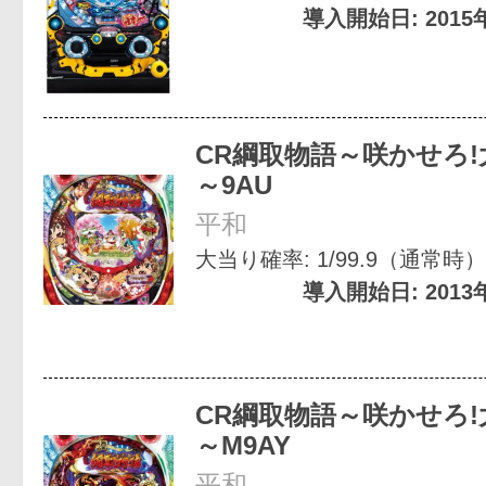
導入開始日: 2015
CR綱取物語～咲かせろ!
～9AU
平和
大当り確率: 1/99.9（通常時） 
導入開始日: 2013
CR綱取物語～咲かせろ!
～M9AY
平和