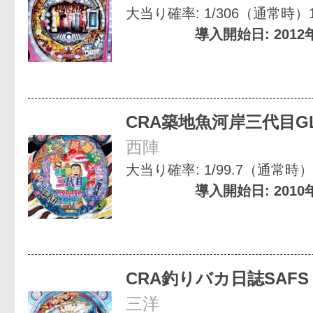
導入開始日: 2012
CRA築地魚河岸三代目G
西陣
大当り確率: 1/99.7（通常時）
導入開始日: 2010
CRA釣りバカ日誌SAFS
三洋