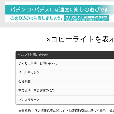
ヘルプ / お問い合わせ
よくある質問・お問い合わせ
メールマガジン
会社概要
事業提携・事業譲渡(M&A)
プレスリリース
・会員規約
・個人情報保護に関して
・特定商取引法に基づく表示
・規