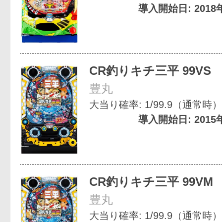
導入開始日: 2018
CR釣りキチ三平 99VS
豊丸
大当り確率: 1/99.9（通常時） 
導入開始日: 2015
CR釣りキチ三平 99VM
豊丸
大当り確率: 1/99.9（通常時） 