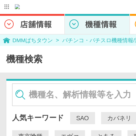
DMMぱちタウン
パチンコ・パチスロ機種情報
機種検索
人気キーワード
SAO
カバネリ