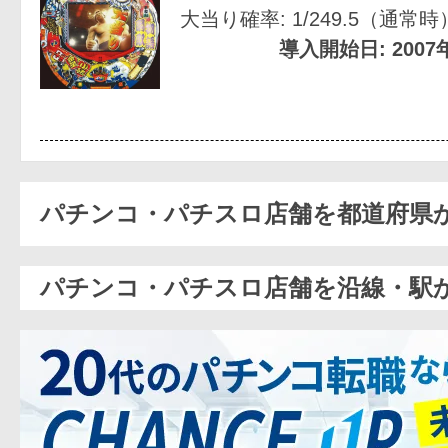
大当り確率: 1/249.5（通常時） 
導入開始日: 2007
パチンコ・パチスロ店舗を都道府県
パチンコ・パチスロ店舗を沿線・駅