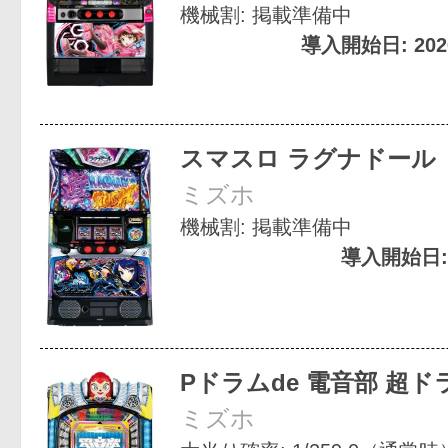
機械割: 掲載準備中
導入開始日: 20
スマスロ ラグナドール
ミズホ
機械割: 掲載準備中
導入開始日: 
Pドラムde 電音部 超ドラ熱
ミズホ