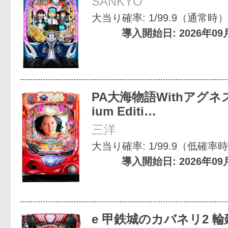
SANKYO
大当り確率: 1/99.9（通常時） 
導入開始日: 2026年0
PA大海物語Withアグネス
ium Editi…
三洋
大当り確率: 1/99.9（低確率時）
導入開始日: 2026年0
e 甲鉄城のカバネリ2 輪