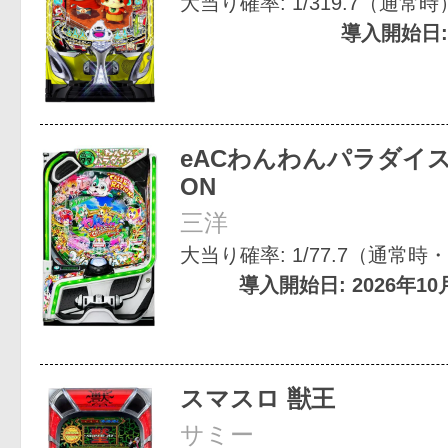
大当り確率: 1/319.7（通常時） 
導入開始日: 
eACわんわんパラダイスC
ON
三洋
大当り確率: 1/77.7（通常時・
導入開始日: 2026年1
スマスロ 獣王
サミー