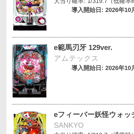
大当り確率: 1/319.7（低確率時
導入開始日: 2026年1
e範馬刃牙 129ver.
アムテックス
導入開始日: 2026年1
eフィーバー妖怪ウォッ
SANKYO