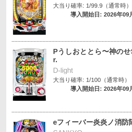
大当り確率: 1/99.9（通常時） 
導入開始日: 2026年0
Pうしおととら〜神のせSP
r.
D-light
大当り確率: 1/100（通常時） 
導入開始日: 2026年0
eフィーバー炎炎ノ消防隊2 