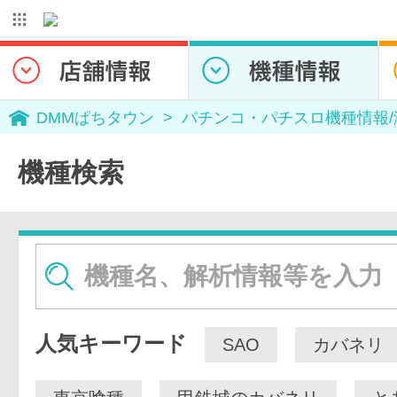
DMMぱちタウン
パチンコ・パチスロ機種情報
機種検索
人気キーワード
SAO
カバネリ