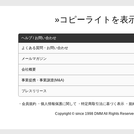
ヘルプ / お問い合わせ
よくある質問・お問い合わせ
メールマガジン
会社概要
事業提携・事業譲渡(M&A)
プレスリリース
・会員規約
・個人情報保護に関して
・特定商取引法に基づく表示
・規
Copyright © since 1998 DMM All Rights Reserve