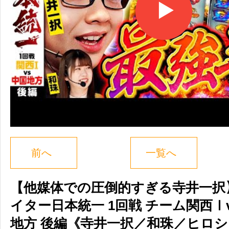
前へ
一覧へ
【他媒体での圧倒的すぎる寺井一択
イター日本統一 1回戦 チーム関西Ⅰ
地方 後編《寺井一択／和珠／ヒロ