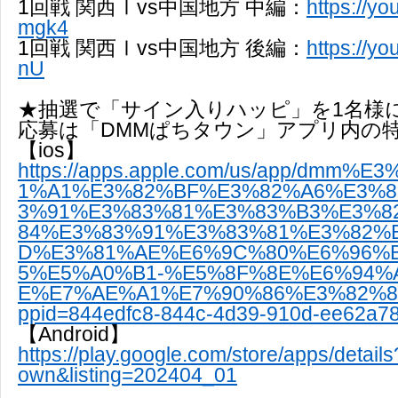
1回戦 関西Ⅰvs中国地方 中編：
https://y
mgk4
1回戦 関西Ⅰvs中国地方 後編：
https://yo
nU
★抽選で「サイン入りハッピ」を1名様
応募は「DMMぱちタウン」アプリ内の
【ios】
https://apps.apple.com/us/app/dmm%
1%A1%E3%82%BF%E3%82%A6%E3%8
3%91%E3%83%81%E3%83%B3%E3%8
84%E3%83%91%E3%83%81%E3%82%
D%E3%81%AE%E6%9C%80%E6%96%
5%E5%A0%B1-%E5%8F%8E%E6%94%
E%E7%AE%A1%E7%90%86%E3%82%82/
ppid=844edfc8-844c-4d39-910d-ee62a7
【Android】
https://play.google.com/store/apps/detai
own&listing=202404_01