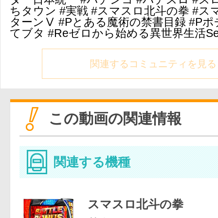
ちタウン #実戦 #スマスロ北斗の拳 #
ターンⅤ #Pとある魔術の禁書目録 #P
てブタ #Reゼロから始める異世界生活Seas
関連するコミュニティを見る
この動画の関連情報
関連する機種
スマスロ北斗の拳