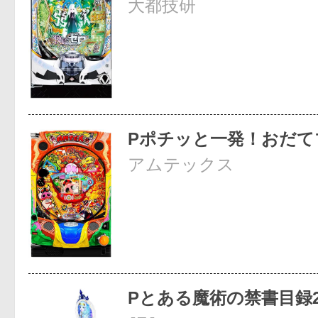
大都技研
Pポチッと一発！おだて
アムテックス
Pとある魔術の禁書目録