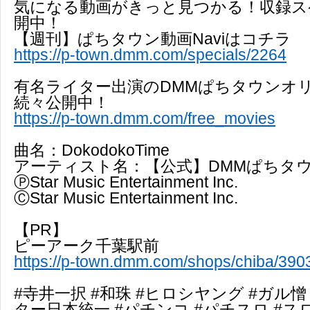
気になる動画がきっと見つかる！収録ス
開中！
【週刊】ぱちタウン動画Naviはコチラ
https://p-town.dmm.com/specials/2264
有名ライター出演のDMMぱちタウンオ
続々公開中！
https://p-town.dmm.com/free_movies
曲名：DokodokoTime
アーティスト名：【公式】DMMぱちタウ
ⓅStar Music Entertainment Inc.
ⒸStar Music Entertainment Inc.
【PR】
ピーアーク千葉駅前
https://p-town.dmm.com/shops/chiba/390
#寺井一択 #和珠 #ヒロシヤング #ガル
ター日本統一 #パチンコ #パチスロ #スロ