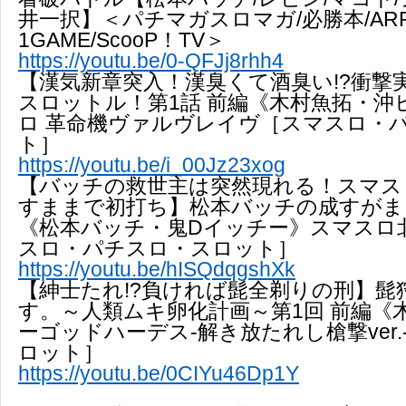
井一択】＜パチマガスロマガ/必勝本/ARRO
1GAME/ScooP！TV＞
https://youtu.be/0-QFJj8rhh4
【漢気新章突入！漢臭くて酒臭い!?衝撃
スロットル！第1話 前編《木村魚拓・沖
ロ 革命機ヴァルヴレイヴ［スマスロ・
ト］
https://youtu.be/i_00Jz23xog
【バッチの救世主は突然現れる！スマス
すままで初打ち】松本バッチの成すがまま
《松本バッチ・鬼Dイッチー》スマスロ
スロ・パチスロ・スロット］
https://youtu.be/hISQdqgshXk
【紳士たれ!?負ければ髭全剃りの刑】髭
す。～人類ムキ卵化計画～第1回 前編《
ーゴッドハーデス-解き放たれし槍撃ver
ロット］
https://youtu.be/0CIYu46Dp1Y