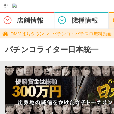
DMMぱちタウン
パチンコ・パチスロ無料動画
パチンコライター日本統一