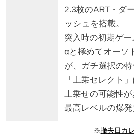
2.3枚のART・
ッシュを搭載。
突入時の初期ゲーム
αと極めてオーソ
が、ガチ選択の特
「上乗セレクト」
上乗せの可能性が
最高レベルの爆発
※
撤去日カ