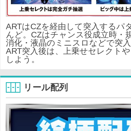
ARTはCZを経由して突入するパ
んど。CZはチャンス役成立時・
消化・液晶のミニスロなどで突入
ART突入後は、上乗せセレクト
しよう。
リール配列