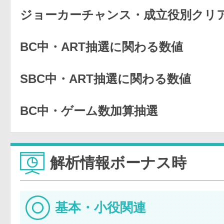
ジョーカーチャンス・成立役別クリ
BC中・ART抽選に関わる数値
SBC中・ART抽選に関わる数値
BC中・ゲーム数加算抽選
解析情報ボーナス時
基本・小役関連