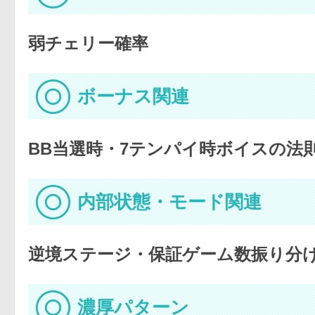
弱チェリー確率
ボーナス関連
BB当選時・7テンパイ時ボイスの法
内部状態・モード関連
逆境ステージ・保証ゲーム数振り分
濃厚パターン