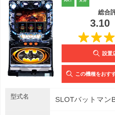
総合
3.10
設置
この機種をおす
型式名
SLOTバットマンB