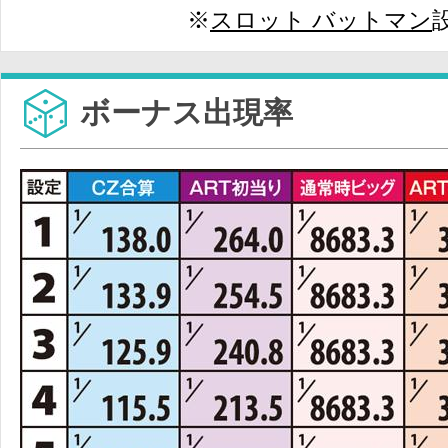
※
スロット バットマン
ボーナス出現率