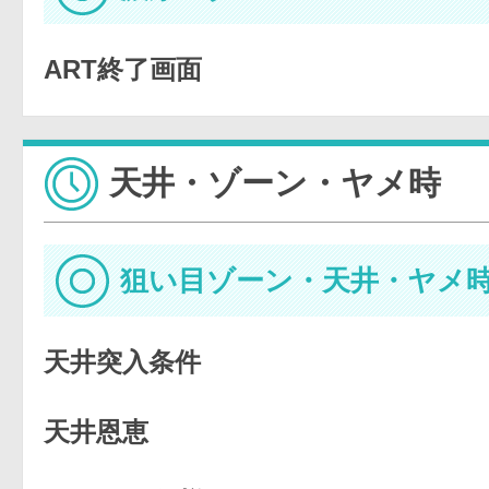
ART終了画面
天井・ゾーン・ヤメ時
狙い目ゾーン・天井・ヤメ
天井突入条件
天井恩恵