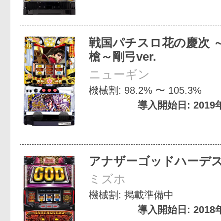
戦国パチスロ花の慶次 
槍～剛弓ver.
ニューギン
機械割: 98.2% 〜 105.3%
導入開始日: 2019
アナザーゴッドハーデス
ミズホ
機械割: 掲載準備中
導入開始日: 2018