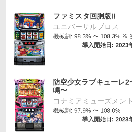
ファミスタ回胴版!!
ユニバーサルブロス
機械割: 98.3% 〜 108.3% 
導入開始日: 2023
防空少女ラブキューレ2
鳴〜
コナミアミューズメン
機械割: 97.9% 〜 108.0%
導入開始日: 2023