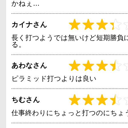
かねぇ…
カイナさん
長く打つようでは無いけど短期勝負
る。
あわなさん
ピラミッド打つよりは良い
ちむさん
仕事終わりにちょっと打つのにちょ