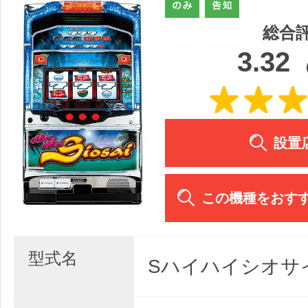
総合
3.32
設置
この機種をおす
型式名
Sハイハイシオサ