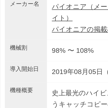
メーカー名
パイオニア（メー
イト）
パイオニアの掲載
機械割
98% 〜 108%
導入開始日
2019年08月05日
機種概要
史上最光のハイビ
うキャッチコピー