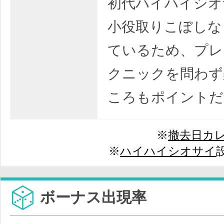
初代ハイハイシオサ
小役取りこぼしな
ているため、プレ
クニックを問わず
ころもポイントだ
※
撤去日カ
※
ハイハイシオサイ
ボーナス出現率