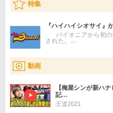
特集
『ハイハイシオサイ』が
パイオニアから初の6
された。…
動画
【梅屋シンが新ハナ
記…
王道2021