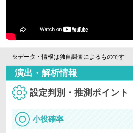
※データ・情報は独自調査によるものです
演出・解析情報
設定判別・推測ポイント
小役確率