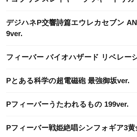
デジハネP交響詩篇エウレカセブン ANE
9ver.
フィーバー バイオハザード リベレー
Pとある科学の超電磁砲 最強御坂ver.
Pフィーバーうたわれるもの 199ver.
Pフィーバー戦姫絶唱シンフォギア3黄