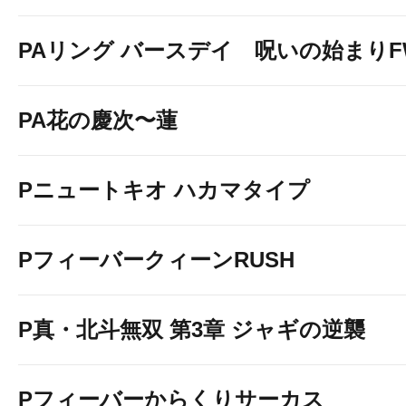
PAリング バースデイ 呪いの始まりF
PA花の慶次〜蓮
Pニュートキオ ハカマタイプ
PフィーバークィーンRUSH
P真・北斗無双 第3章 ジャギの逆襲
Pフィーバーからくりサーカス