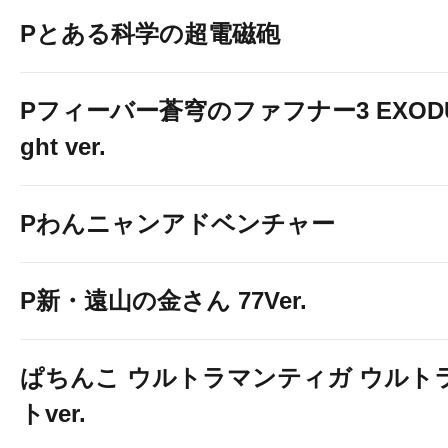
Pとある科学の超電磁砲
Pフィーバー蒼穹のファフナー3 EXODU
ght ver.
Pわんニャンアドベンチャー
P新・遠山の金さん 77Ver.
ぱちんこ ウルトラマンティガ ウルト
✅スロットランキ
トver.