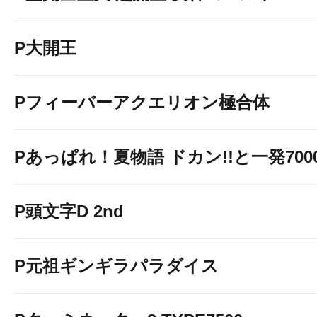
P大開王
Pフィーバーアクエリオン極合体
Pあっぱれ！夏物語 ドカン!!と一発7000V
P頭文字D 2nd
P元祖ギンギラパラダイス