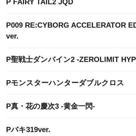
P FAIRY TAIL2 JQD
P009 RE:CYBORG ACCELERATOR ED
ver.
P聖戦士ダンバイン2 -ZEROLIMIT HYP
Pモンスターハンターダブルクロス
P真・花の慶次3 -黄金一閃-
Pバキ319ver.