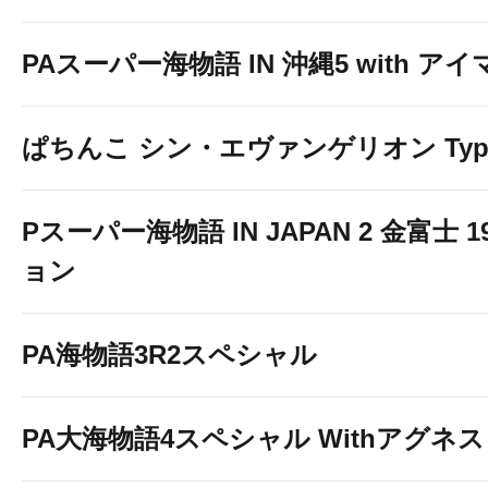
PAスーパー海物語 IN 沖縄5 with ア
ぱちんこ シン・エヴァンゲリオン Typ
Pスーパー海物語 IN JAPAN 2 金富士 
ョン
PA海物語3R2スペシャル
PA大海物語4スペシャル Withアグネ