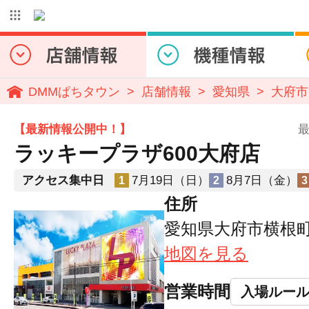
DMMぱちタウン
店舗情報
愛知県
大府市
【最新情報公開中！】
最
ラッキープラザ600大府店
アクセス集中日
7月19日（日）
8月7日（金）
1
2
3
住所
愛知県大府市横根町前
地図を見る
営業時間
入場ルー