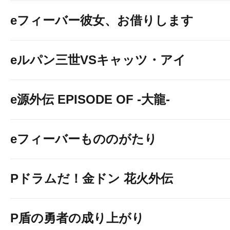
eフィーバー彼女、お借りします
eルパン三世VSキャッツ・アイ
e源外伝 EPISODE OF -大龍-
eフィーバーもののがたり
Pドラムだ！金ドン 花火外伝
P盾の勇者の成り上がり