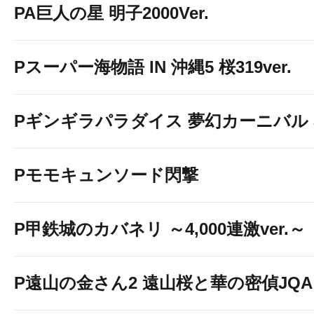
PA巨人の星 明子2000Ver.
Pスーパー海物語 IN 沖縄5 桜319ver.
Pギンギラパラダイス 夢幻カーニバル 31
Pモモキュンソード閃撃
P甲鉄城のカバネリ ～4,000連激ver.～
P遠山の金さん2 遠山桜と華の密偵JQA