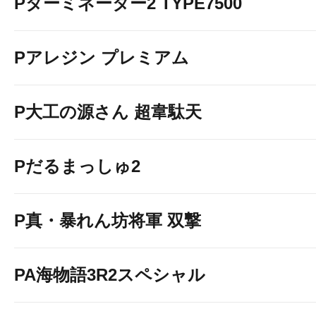
Pターミネーター2 TYPE7500
Pアレジン プレミアム
P大工の源さん 超韋駄天
Pだるまっしゅ2
P真・暴れん坊将軍 双撃
PA海物語3R2スペシャル