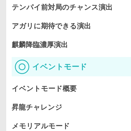
テンパイ前対局のチャンス演出
アガリに期待できる演出
麒麟降臨濃厚演出
イベントモード
イベントモード概要
昇龍チャレンジ
メモリアルモード