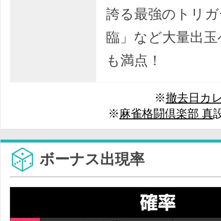
誇る最強のトリガ
臨」など大量出玉
も満点！
※
撤去日カ
※
麻雀格闘倶楽部 真
ボーナス出現率