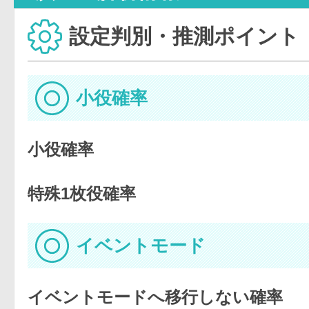
設定判別・推測ポイント
小役確率
小役確率
特殊1枚役確率
イベントモード
イベントモードへ移行しない確率