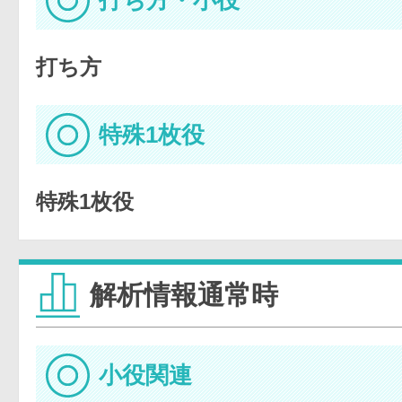
打ち方
特殊1枚役
特殊1枚役
解析情報通常時
小役関連