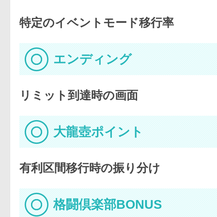
特定のイベントモード移行率
エンディング
リミット到達時の画面
大龍壺ポイント
有利区間移行時の振り分け
格闘倶楽部BONUS