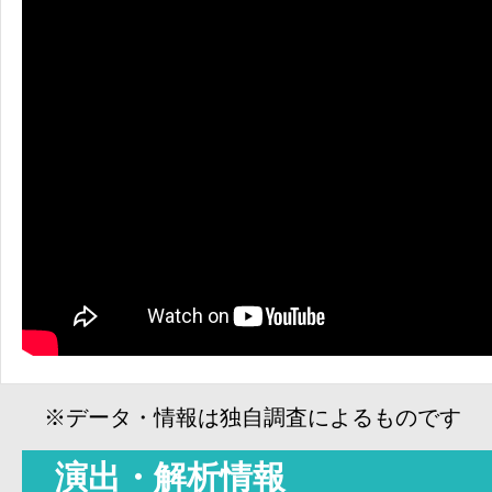
※データ・情報は独自調査によるものです
演出・解析情報