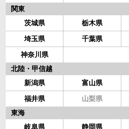
関東
茨城県
栃木県
埼玉県
千葉県
神奈川県
北陸・甲信越
新潟県
富山県
福井県
山梨県
東海
岐阜県
静岡県