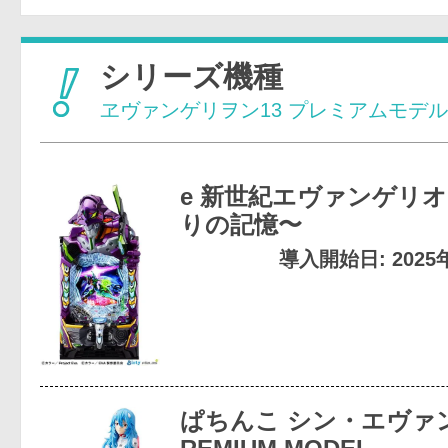
シリーズ機種
ヱヴァンゲリヲン13 プレミアムモデル
e 新世紀エヴァンゲリオ
りの記憶〜
導入開始日: 2025
ぱちんこ シン・エヴァ