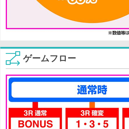
ゲームフロー