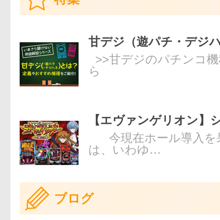
甘デジ（遊パチ・デジ
>>甘デジのパチンコ機
ら
【エヴァンゲリオン】
今現在ホール導入を
は、いわゆ…
ブログ