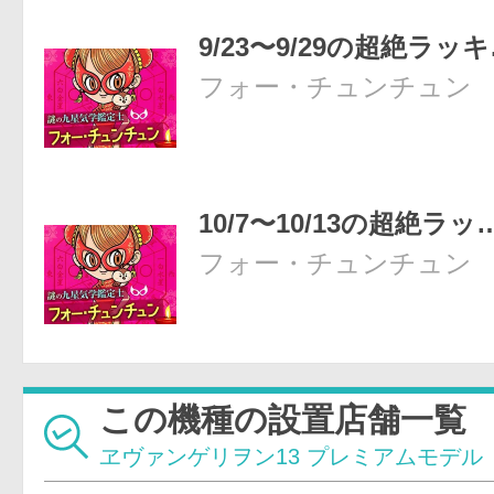
9/23〜9/29の超絶ラッ
フォー・チュンチュン
10/7〜10/13の超絶ラッ
フォー・チュンチュン
この機種の設置店舗一覧
ヱヴァンゲリヲン13 プレミアムモデル