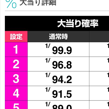
大当り詳細