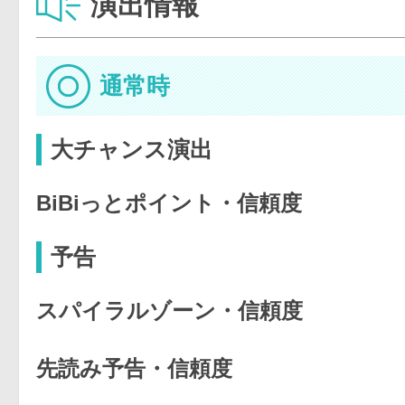
演出情報
通常時
大チャンス演出
BiBiっとポイント・信頼度
予告
スパイラルゾーン・信頼度
先読み予告・信頼度