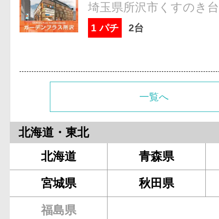
埼玉県所沢市くすのき台1-
1 パチ
2台
一覧へ
北海道・東北
北海道
青森県
宮城県
秋田県
福島県