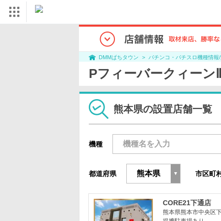
パチンコ・パチスロ機種情報
DMMぱちタウン
PフィーバークィーンⅡ
熊本県の設置店舗一覧
機種
都道府県
市区町
CORE21下通店
熊本県熊本市中央区下通1