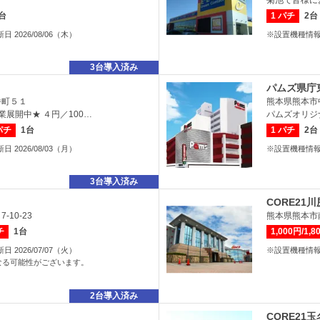
菊池で皆様に
台
1 パチ
2台
2026/08/06（木）
※設置機種情報 最
3台導入済み
パムズ県庁
番町５１
熊本県熊本市
業展開中★ ４円／100…
パムズオリジ
 パチ
1台
1 パチ
2台
2026/08/03（月）
※設置機種情報 最
3台導入済み
CORE21
10-23
熊本県熊本市南
チ
1台
1,000円/1,
2026/07/07（火）
※設置機種情報 最
なる可能性がございます。
2台導入済み
CORE21