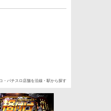
ンコ・パチスロ店舗を沿線・駅から探す