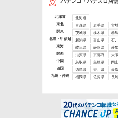
パチンコ・パチスロ店
北海道
北海道
東北
青森県
岩手県
宮
関東
茨城県
栃木県
群
北陸・甲信越
新潟県
富山県
石
東海
岐阜県
静岡県
愛
関西
滋賀県
京都府
大
中国
鳥取県
島根県
岡
四国
徳島県
香川県
愛
九州・沖縄
福岡県
佐賀県
長