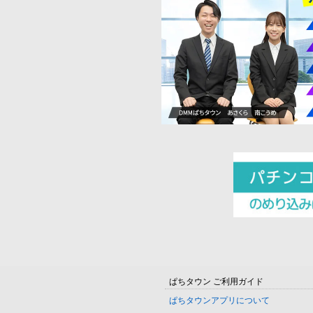
ぱちタウン ご利用ガイド
ぱちタウンアプリについて