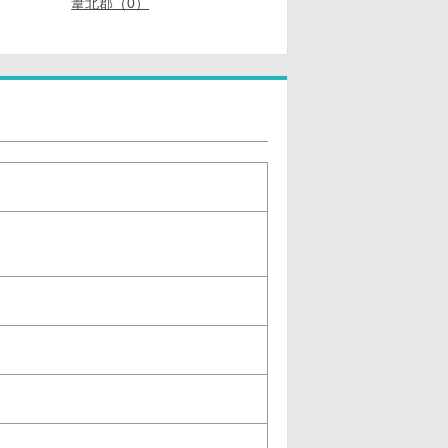
葦北郡（0）