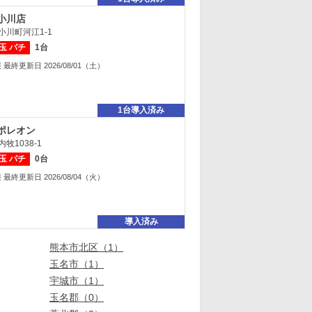
小川店
川町河江1-1
0玉 パチ
1台
終更新日 2026/08/01（土）
1台導入済み
ポレオン
牧1038-1
0玉 パチ
0台
終更新日 2026/08/04（火）
導入済み
熊本市北区（1）
玉名市（1）
宇城市（1）
玉名郡（0）