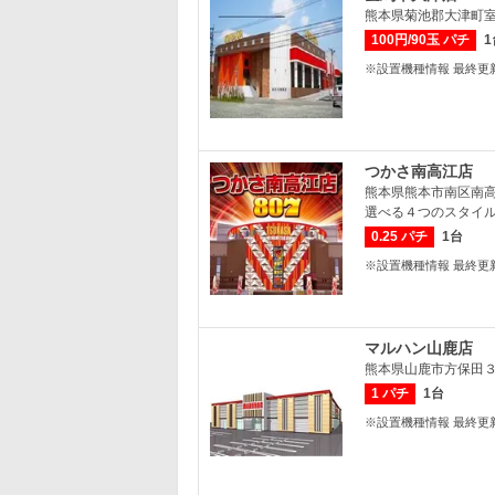
熊本県菊池郡大津町室9
100円/90玉 パチ
1
※設置機種情報 最終更新日 
つかさ南高江店
熊本県熊本市南区南高江
選べる４つのスタイル
0.25 パチ
1台
※設置機種情報 最終更新日 
マルハン山鹿店
熊本県山鹿市方保田
1 パチ
1台
※設置機種情報 最終更新日 