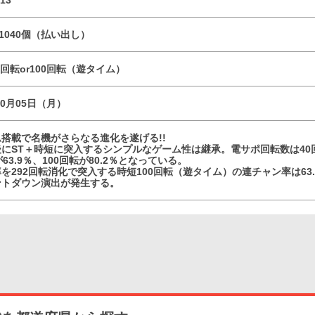
13
r1040個（払い出し）
00回転or100回転（遊タイム）
10月05日（月）
搭載で名機がさらなる進化を遂げる!!
にST＋時短に突入するシンプルなゲーム性は継承。電サポ回転数は40回
が63.9％、100回転が80.2％となっている。
を292回転消化で突入する時短100回転（遊タイム）の連チャン率は63
ントダウン演出が発生する。