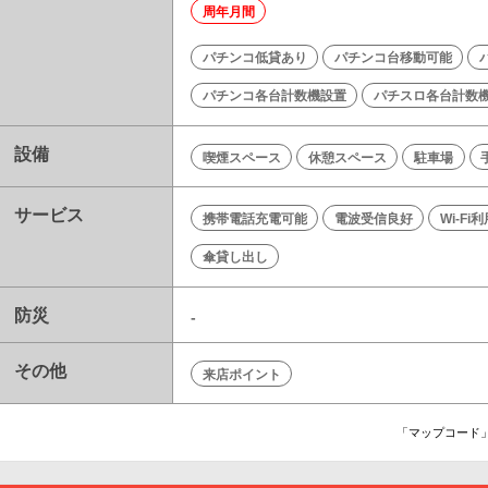
周年月間
パチンコ低貸あり
パチンコ台移動可能
パチンコ各台計数機設置
パチスロ各台計数
設備
喫煙スペース
休憩スペース
駐車場
サービス
携帯電話充電可能
電波受信良好
Wi-Fi
傘貸し出し
防災
-
その他
来店ポイント
「マップコード」