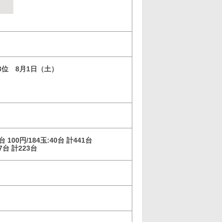
 3位 8月1日（土）
5台 100円/184玉:40台 計441台
67台 計223台