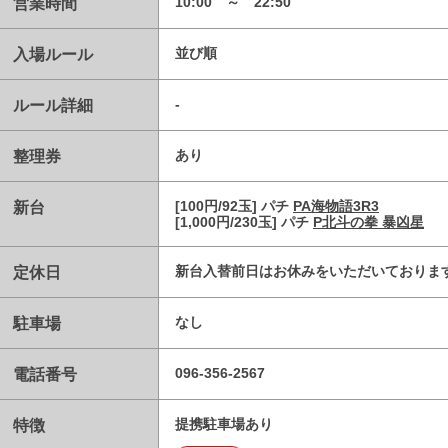
営業時間
10:00 ～ 22:50
入場ルール
並び順
ルール詳細
-
整理券
あり
新台
[100円/92玉] パチ
PA海物語3R3
[1,000円/230玉] パチ
P北斗の拳 暴凶星
定休日
新台入替前日はお休みをいただいておりま
駐車場
なし
電話番号
096-356-2567
特徴
提携駐車場あり