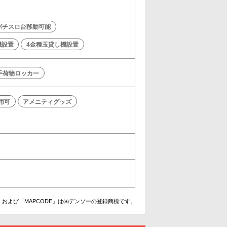
パチスロ台移動可能
機設置
4金種玉貸し機設置
手荷物ロッカー
利用可
アメニティグッズ
および「MAPCODE」は㈱デンソーの登録商標です。