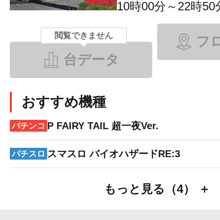
10時00分～22時5
閲覧できません
フ
台データ
おすすめ機種
P FAIRY TAIL 超一夜Ver.
パチンコ
スマスロ バイオハザードRE:3
パチスロ
もっと見る（4） ＋