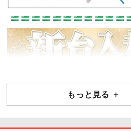
もっと見る ＋