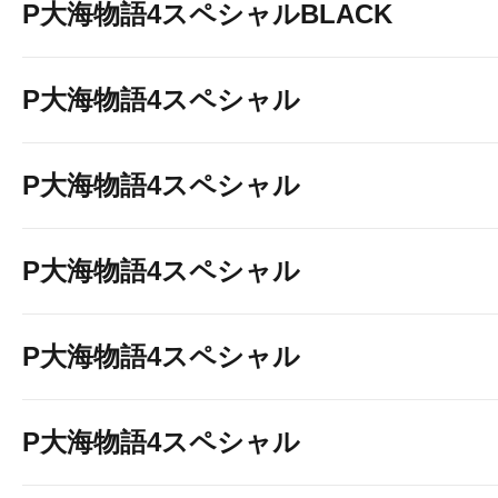
P大海物語4スペシャルBLACK
P大海物語4スペシャル
P大海物語4スペシャル
P大海物語4スペシャル
P大海物語4スペシャル
P大海物語4スペシャル