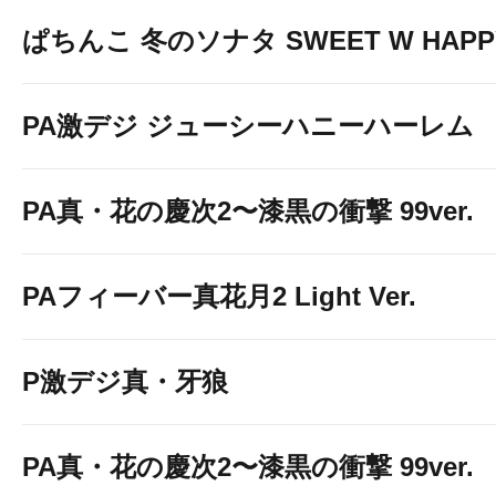
ぱちんこ 冬のソナタ SWEET W HAPPY 
PA激デジ ジューシーハニーハーレム
PA真・花の慶次2〜漆黒の衝撃 99ver.
PAフィーバー真花月2 Light Ver.
P激デジ真・牙狼
PA真・花の慶次2〜漆黒の衝撃 99ver.