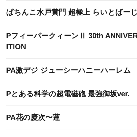
ぱちんこ水戸黄門 超極上 らいとばー
PフィーバークィーンⅡ 30th ANNIVER
ITION
PA激デジ ジューシーハニーハーレム
Pとある科学の超電磁砲 最強御坂ver.
PA花の慶次〜蓮