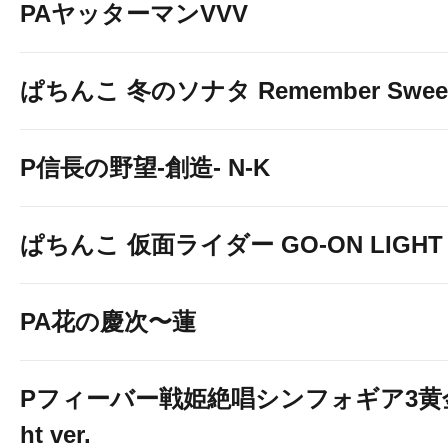
PAヤッターマンVVV
ぱちんこ 冬のソナタ Remember Sweet 
P信長の野望-創造- N-K
ぱちんこ 仮面ライダー GO-ON LIGHT
PA花の慶次〜蓮
Pフィーバー戦姫絶唱シンフォギア3黄金
ht ver.