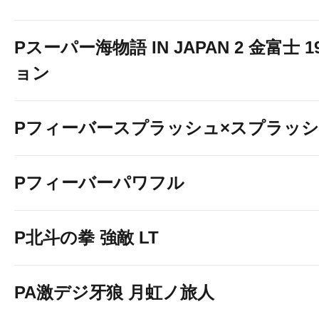
Pスーパー海物語 IN JAPAN 2 金富士 
ョン
Pフィーバースプラッシュ×スプラッ
Pフィーバーパワフル
P北斗の拳 強敵 LT
PA激デジ牙狼 月虹ノ旅人