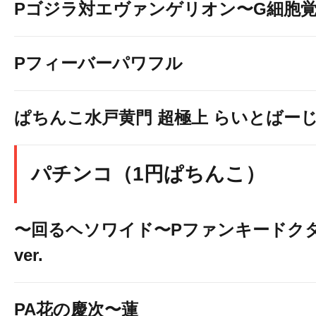
Pゴジラ対エヴァンゲリオン〜G細胞
Pフィーバーパワフル
ぱちんこ水戸黄門 超極上 らいとばー
パチンコ（1円ぱちんこ）
〜回るヘソワイド〜Pファンキードクター 
ver.
PA花の慶次〜蓮