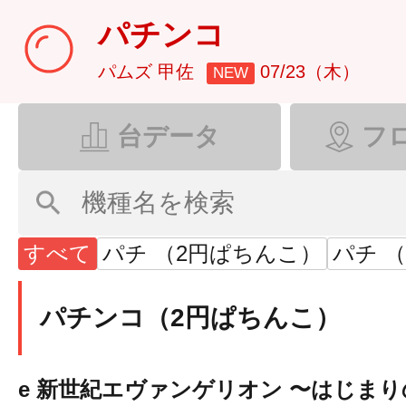
パチンコ
パムズ 甲佐
07/23（木）
NEW
台データ
フ
すべて
パチ （2円ぱちんこ）
パチ 
パチンコ（2円ぱちんこ）
e 新世紀エヴァンゲリオン 〜はじま