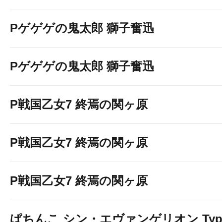
Pゲゲゲの鬼太郎 獅子奮迅
Pゲゲゲの鬼太郎 獅子奮迅
P戦国乙女7 終焉の関ヶ原
P戦国乙女7 終焉の関ヶ原
P戦国乙女7 終焉の関ヶ原
ぱちんこ シン・エヴァンゲリオン Typ