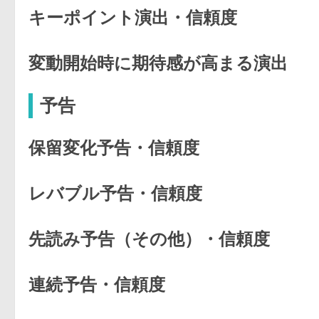
キーポイント演出・信頼度
変動開始時に期待感が高まる演出
予告
保留変化予告・信頼度
レバブル予告・信頼度
先読み予告（その他）・信頼度
連続予告・信頼度