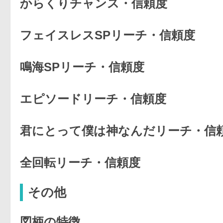
からくりチャンス・信頼度
フェイスレスSPリーチ・信頼度
鳴海SPリーチ・信頼度
エピソードリーチ・信頼度
君にとって僕は神なんだリーチ・信
全回転リーチ・信頼度
その他
図柄の特徴