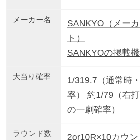
メーカー名
SANKYO（メー
ト）
SANKYOの掲載
大当り確率
1/319.7（通常
率） 約1/79（
の一劇確率）
ラウンド数
2or10R×10カウ