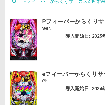
Pフィーバーからくりサーカス2 運命ver
Pフィーバーからくりサーカ
ver.
導入開始日: 2025
eフィーバーからくりサー
er.
導入開始日: 2024