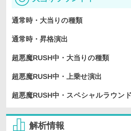
通常時・大当りの種類
通常時・昇格演出
超悪魔RUSH中・大当りの種類
超悪魔RUSH中・上乗せ演出
超悪魔RUSH中・スペシャルラウン
解析情報