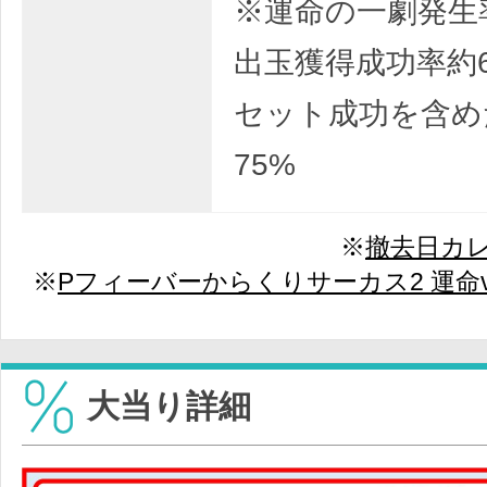
※運命の一劇発生率
出玉獲得成功率約6
セット成功を含め
75%
※
撤去日カ
※
Pフィーバーからくりサーカス2 運命ve
大当り詳細