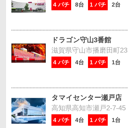
4 パチ
8台
1 パチ
2台
ドラゴン守山3番館
滋賀県守山市播磨田町231
4 パチ
4台
1 パチ
1台
タマイセンター瀬戸店
高知県高知市瀬戸2-7-45
4 パチ
4台
1 パチ
1台