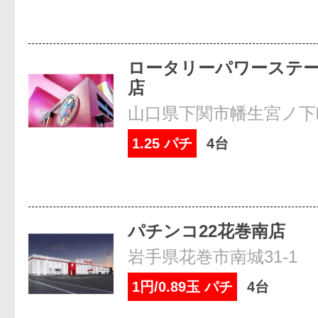
ロータリーパワーステ
店
山口県下関市幡生宮ノ下町1
1.25 パチ
4台
パチンコ22花巻南店
岩手県花巻市南城31-1
1円/0.89玉 パチ
4台