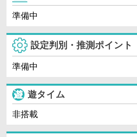
準備中
設定判別・推測ポイント
準備中
遊タイム
非搭載