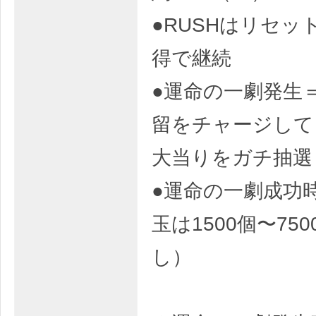
●RUSHはリセッ
得で継続
●運命の一劇発生
留をチャージして
大当りをガチ抽選
●運命の一劇成功
玉は1500個〜75
し）