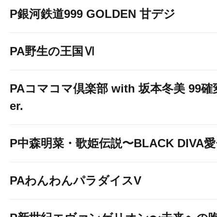
P銀河鉄道999 GOLDEN 甘デジ
PA野生の王国Ⅵ
PAコマコマ倶楽部 with 坂本冬美 99
er.
P中森明菜・歌姫伝説〜BLACK DIVA
PAわんわんパラダイスV