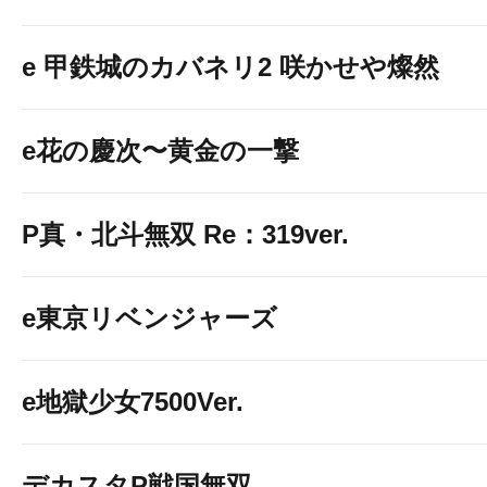
e 甲鉄城のカバネリ2 咲かせや燦然
e花の慶次〜黄金の一撃
P真・北斗無双 Re：319ver.
e東京リベンジャーズ
e地獄少女7500Ver.
デカスタP戦国無双