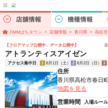
DMMぱちタウン
店舗情報
香川県
高松市
【フロアマップ公開中、データ公開中】
最
アトランティスアイゼン
アクセス集中日
8月1日（土）
8月2日（日）
1
2
3
住所
香川県高松市春日町15
地図を見る
営業時間
入場ルー