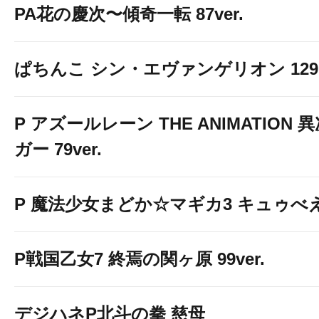
PA花の慶次〜傾奇一転 87ver.
ぱちんこ シン・エヴァンゲリオン 129 LT
P アズールレーン THE ANIMATION
ガー 79ver.
P 魔法少女まどか☆マギカ3 キュゥべえv
P戦国乙女7 終焉の関ヶ原 99ver.
デジハネP北斗の拳 慈母