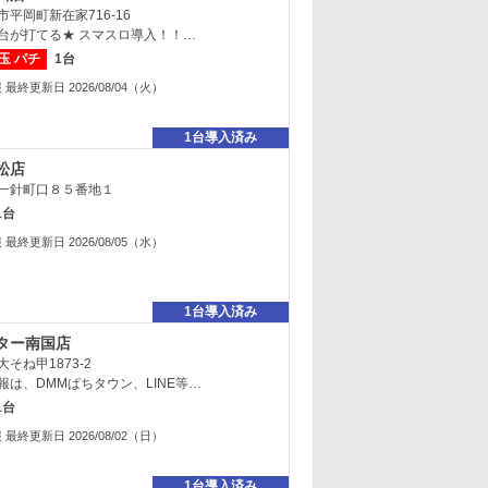
平岡町新在家716-16
台が打てる★ スマスロ導入！！…
0玉 パチ
1台
終更新日 2026/08/04（火）
1台導入済み
松店
一針町口８５番地１
1台
終更新日 2026/08/05（水）
1台導入済み
ター南国店
そね甲1873-2
報は、DMMぱちタウン、LINE等…
1台
終更新日 2026/08/02（日）
1台導入済み