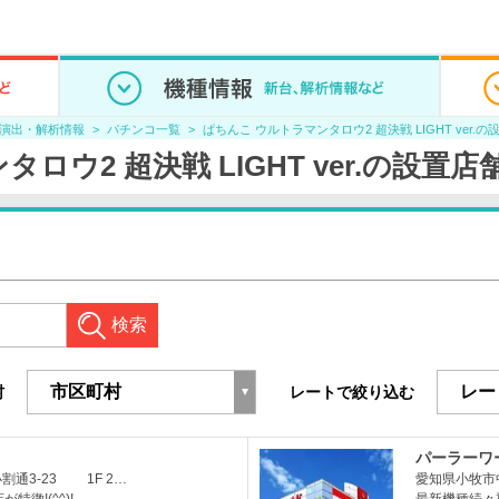
/演出・解析情報
パチンコ一覧
ぱちんこ ウルトラマンタロウ2 超決戦 LIGHT ver.の
ロウ2 超決戦 LIGHT ver.の設置店
検索
村
レートで絞り込む
パーラーワ
通3-23 1F 2…
愛知県小牧市中