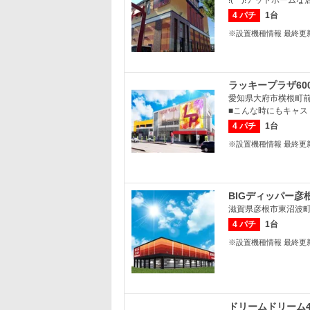
!(^^)!アットホームな店
4 パチ
1台
※設置機種情報 最終更新日 
ラッキープラザ60
愛知県大府市横根町前田
■こんな時にもキャス
4 パチ
1台
※設置機種情報 最終更新日 
BIGディッパー彦
滋賀県彦根市東沼波町
4 パチ
1台
※設置機種情報 最終更新日 
ドリームドリーム