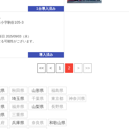
1台導入済み
1
字駒谷105-3
2025/09/03（水）
なる可能性がございます。
導入済み
<<
<
1
2
>
>>
城県
秋田県
山形県
福島県
馬県
埼玉県
千葉県
東京都
神奈川県
川県
福井県
山梨県
長野県
知県
三重県
阪府
兵庫県
奈良県
和歌山県