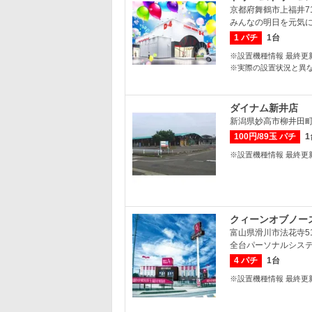
京都府舞鶴市上福井7
みんなの明日を元気
1 パチ
1台
※設置機種情報 最終更新日 
※実際の設置状況と異
ダイナム新井店
新潟県妙高市柳井田町
100円/89玉 パチ
1
※設置機種情報 最終更新日 
クィーンオブノー
富山県滑川市法花寺51
全台パーソナルシステ
4 パチ
1台
※設置機種情報 最終更新日 