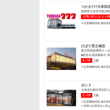
つかさ777大牟田
福岡県大牟田市船津町4
１円パチンコ‐１ パ
※設置機種情報 最終更新日 
ひばり宮之城店
鹿児島県薩摩郡さつま町
■新規会員様募集中 
4 パチ
1台
※設置機種情報 最終更新日 
ボンド
北海道札幌市厚別区も
1 パチ
1台
※設置機種情報 最終更新日 
※実際の設置状況と異