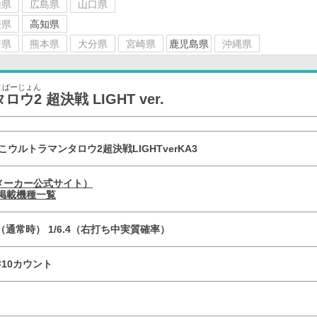
山県
広島県
山口県
媛県
高知県
崎県
熊本県
大分県
宮崎県
鹿児島県
沖縄県
とばーじょん
2 超決戦 LIGHT ver.
こウルトラマンタロウ2超決戦LIGHTverKA3
（メーカー公式サイト）
 の掲載機種一覧
.9（通常時） 1/6.4（右打ち中実質確率）
R×10カウント