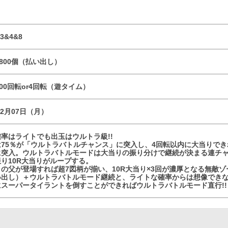
3&4&8
or800個（払い出し）
r200回転or4回転（遊タイム）
02月07日（月）
率はライトでも出玉はウルトラ級!!
75％が「ウルトラバトルチャンス」に突入し、4回転以内に大当りでき
に突入。ウルトラバトルモードは大当りの振り分けで継続が決まる連チ
り10R大当りがループする。
の父が登場すれば超7図柄が揃い、10R大当り×3回が濃厚となる無敵ゾーン
い出し）＋ウルトラバトルモード継続と、ライトな確率からは想像でき
にスーパータイラントを倒すことができればウルトラバトルモード直行!!