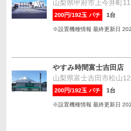
山梨県甲府市上今井町111
200円/192玉 パチ
1台
※設置機種情報 最終更新日 2026
やすみ時間富士吉田店
山梨県富士吉田市松山12
200円/192玉 パチ
1台
※設置機種情報 最終更新日 2026