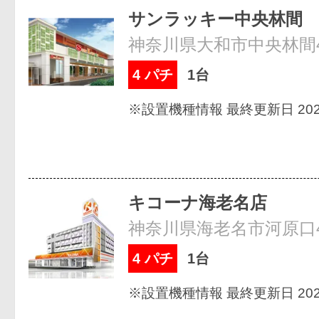
サンラッキー中央林間
神奈川県大和市中央林間4-
4 パチ
1台
※設置機種情報 最終更新日 2026
キコーナ海老名店
神奈川県海老名市河原口4-
4 パチ
1台
※設置機種情報 最終更新日 2026