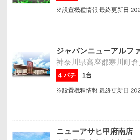
※設置機種情報 最終更新日 2026
ジャパンニューアルフ
神奈川県高座郡寒川町倉見
4 パチ
1台
※設置機種情報 最終更新日 2026
ニューアサヒ甲府南店