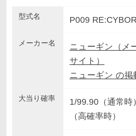
型式名
P009 RE:CYBOR
メーカー名
ニューギン（メ
サイト）
ニューギン の掲
大当り確率
1/99.90（通常時）
（高確率時）