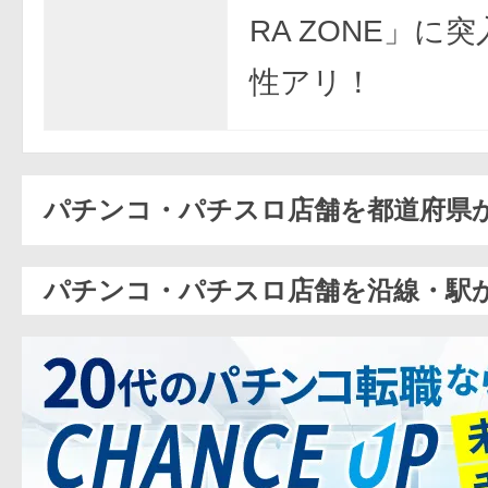
RA ZONE」に
性アリ！
パチンコ・パチスロ店舗を都道府県
パチンコ・パチスロ店舗を沿線・駅