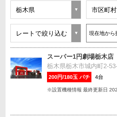
現在地から
スーパー1円劇場栃木店
栃木県栃木市城内町2-53-
200円/180玉 パチ
4台
※設置機種情報 最終更新日 2026