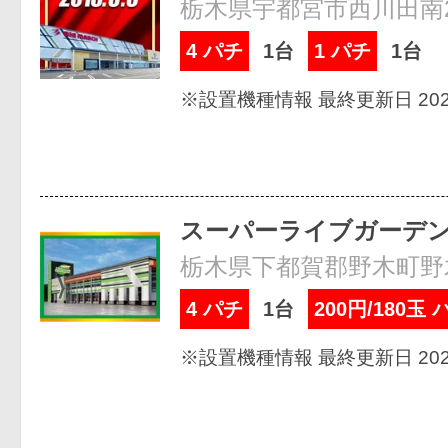
栃木県宇都宮市西川田南2-
4 パチ
1台
1 パチ
1台
※設置機種情報 最終更新日 2026
スーパーライブガーデ
栃木県下都賀郡野木町野木1
4 パチ
1台
200円/180玉 
※設置機種情報 最終更新日 2026