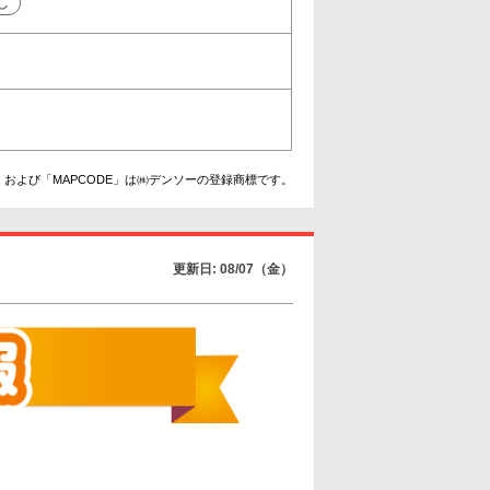
し
および「MAPCODE」は㈱デンソーの登録商標です。
更新日: 08/07（金）