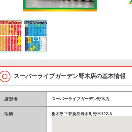
スーパーライブガーデン野木店の基本情報
店舗名
スーパーライブガーデン野木店
住所
栃木県下都賀郡野木町野木122-6