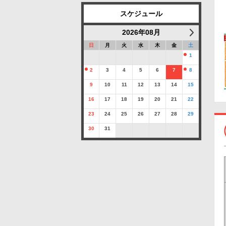
スケジュール
2026年08月
日
月
火
水
木
金
土
1
2
3
4
5
6
7
8
9
10
11
12
13
14
15
16
17
18
19
20
21
22
23
24
25
26
27
28
29
30
31