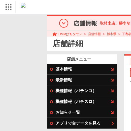
店舗情報
栃木県
下都
DMMぱちタウン
店舗詳細
店舗メニュー
基本情報
最新情報
機種情報（パチンコ）
機種情報（パチスロ）
お知らせ一覧
アプリで台データを見る