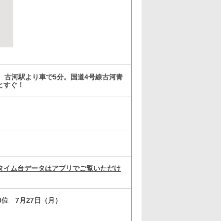
分、古河駅より車で5分。国道4号線古河青
とすぐ！
タイム台データはアプリでご覧いただけ
3位 7月27日（月）