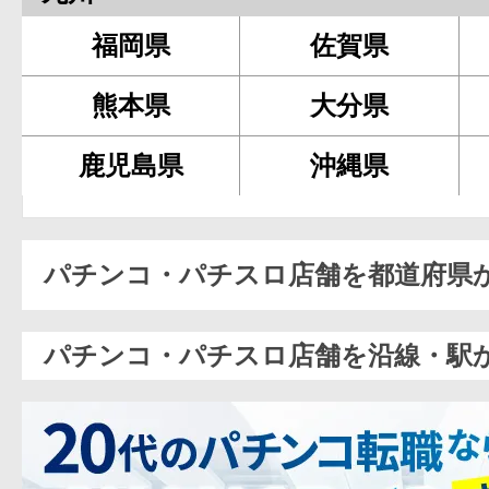
福岡県
佐賀県
熊本県
大分県
鹿児島県
沖縄県
パチンコ・パチスロ店舗を都道府県
パチンコ・パチスロ店舗を沿線・駅