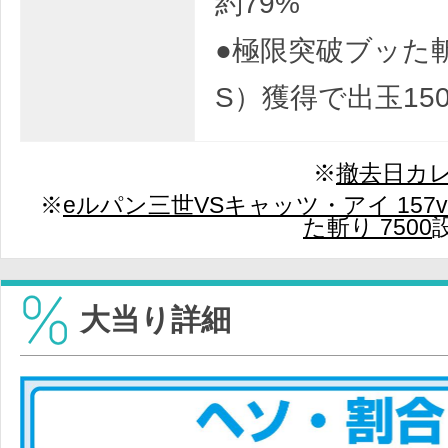
約79%
●極限突破ブッた斬
S）獲得で出玉150
※
撤去日カ
※
eルパン三世VSキャッツ・アイ 157v
た斬り 7500
大当り詳細