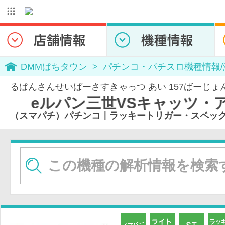
DMMぱちタウン
パチンコ・パチスロ機種情報
ャッツ・アイ 157ver. 極限突破