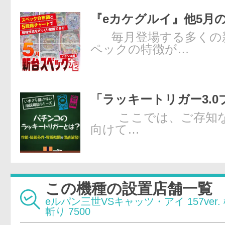
『eカケグルイ』他5月
毎月登場する多くの
ペックの特徴が…
「ラッキートリガー3.0
ここでは、ご存知な
向けて…
この機種の設置店舗一覧
eルパン三世VSキャッツ・アイ 157ver
斬り 7500