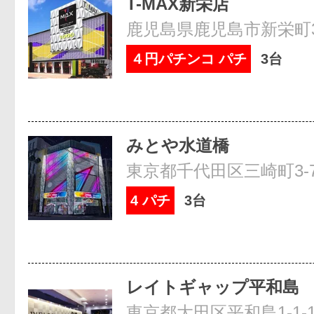
T-MAX新栄店
鹿児島県鹿児島市新栄町3
４円パチンコ パチ
3台
みとや水道橋
東京都千代田区三崎町3-7
4 パチ
3台
レイトギャップ平和島
東京都大田区平和島1-1-