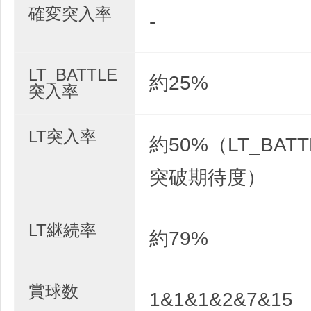
確変突入率
-
LT_BATTLE
約25%
突入率
LT突入率
約50%（LT_BATT
突破期待度）
LT継続率
約79%
賞球数
1&1&1&2&7&15