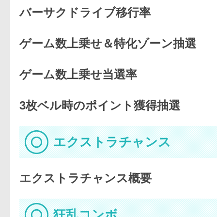
バーサクドライブ移行率
ゲーム数上乗せ＆特化ゾーン抽選
ゲーム数上乗せ当選率
3枚ベル時のポイント獲得抽選
エクストラチャンス
エクストラチャンス概要
狂乱コンボ