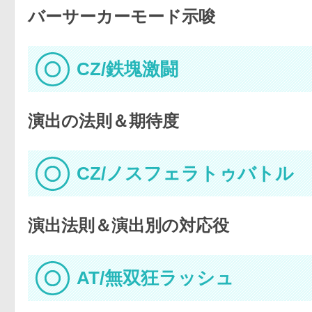
バーサーカーモード示唆
CZ/鉄塊激闘
演出の法則＆期待度
CZ/ノスフェラトゥバトル
演出法則＆演出別の対応役
AT/無双狂ラッシュ