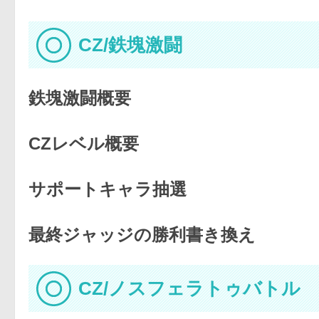
CZ/鉄塊激闘
鉄塊激闘概要
CZレベル概要
サポートキャラ抽選
最終ジャッジの勝利書き換え
CZ/ノスフェラトゥバトル