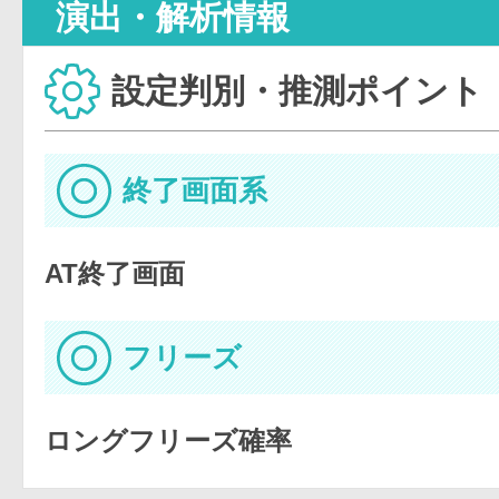
演出・解析情報
設定判別・推測ポイント
終了画面系
AT終了画面
フリーズ
ロングフリーズ確率