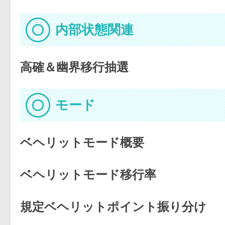
内部状態関連
高確＆幽界移行抽選
モード
ベヘリットモード概要
ベヘリットモード移行率
規定ベヘリットポイント振り分け