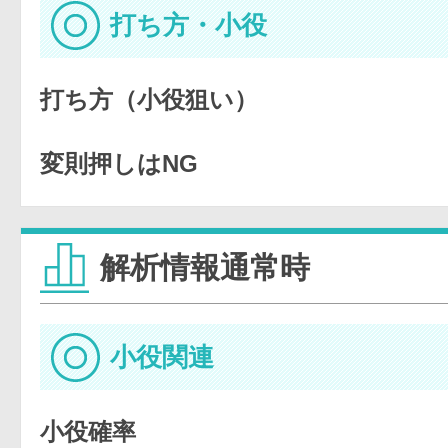
打ち方・小役
打ち方（小役狙い）
変則押しはNG
解析情報通常時
小役関連
小役確率