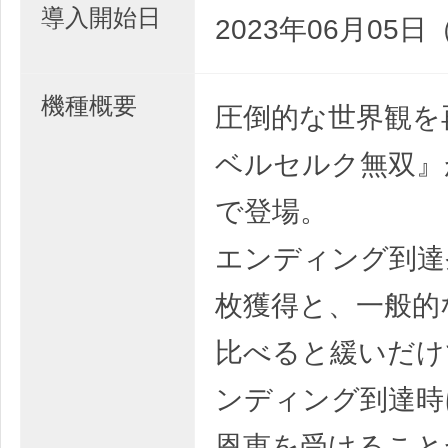
導入開始日
2023年06月05日
機種概要
圧倒的な世界観を
ベルセルク無双』
で登場。
エンディング到達条
枚獲得と、一般的な
比べると緩いだけ
ンディング到達時
恩恵を受けること