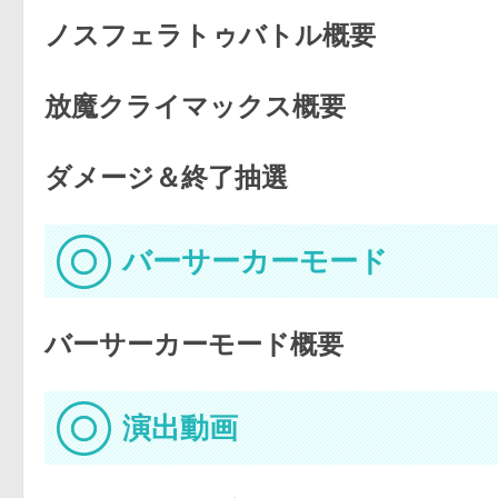
ノスフェラトゥバトル概要
放魔クライマックス概要
ダメージ＆終了抽選
バーサーカーモード
バーサーカーモード概要
演出動画