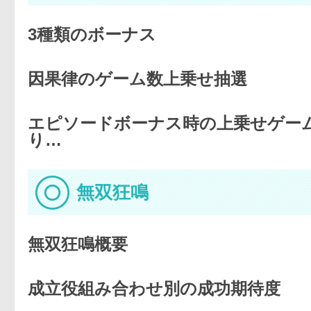
3種類のボーナス
因果律のゲーム数上乗せ抽選
エピソードボーナス時の上乗せゲー
り…
無双狂鳴
無双狂鳴概要
成立役組み合わせ別の成功期待度