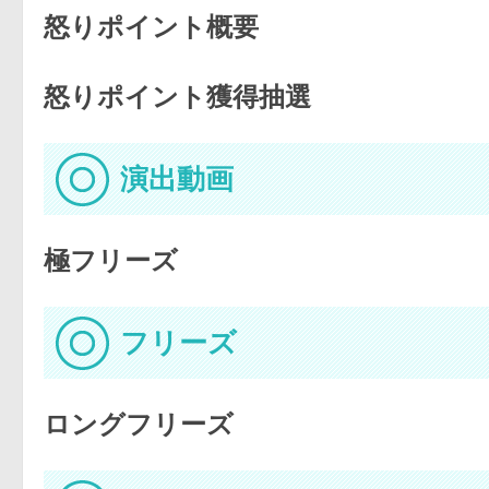
怒りポイント概要
怒りポイント獲得抽選
演出動画
極フリーズ
フリーズ
ロングフリーズ