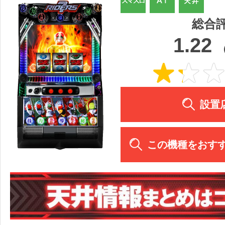
総合
1.22
設置
この機種をおす