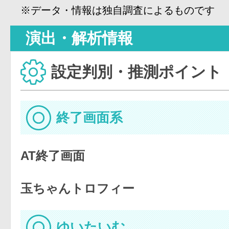
※データ・情報は独自調査によるものです
演出・解析情報
設定判別・推測ポイント
終了画面系
AT終了画面
玉ちゃんトロフィー
ゆいたいむ