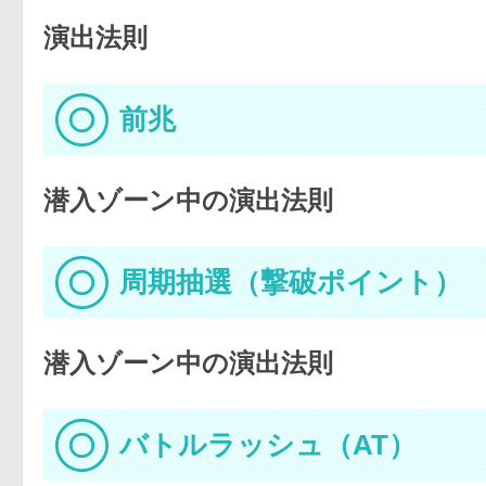
演出法則
前兆
潜入ゾーン中の演出法則
周期抽選（撃破ポイント）
潜入ゾーン中の演出法則
バトルラッシュ（AT）