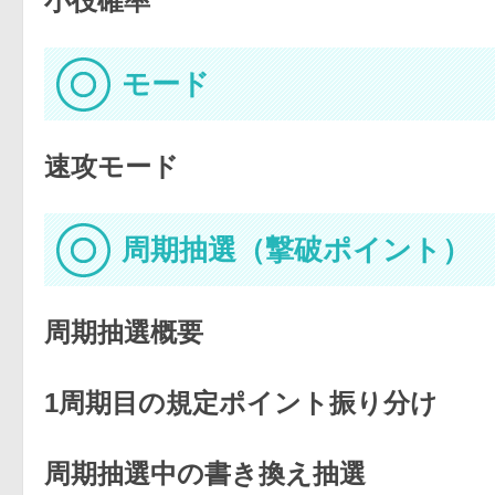
小役確率
モード
速攻モード
周期抽選（撃破ポイント）
周期抽選概要
1周期目の規定ポイント振り分け
周期抽選中の書き換え抽選