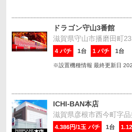
ドラゴン守山3番館
滋賀県守山市播磨田町231
4 パチ
1台
1 パチ
1台
※設置機種情報 最終更新日 2026
ICHI-BAN本店
滋賀県彦根市西今町字品井
4.386円/1玉 パチ
1台
1.1