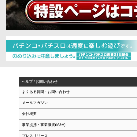
ヘルプ / お問い合わせ
よくある質問・お問い合わせ
メールマガジン
会社概要
事業提携・事業譲渡(M&A)
プレスリリース