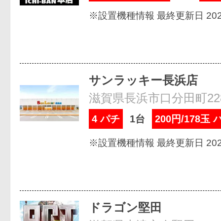
※設置機種情報 最終更新日 2026
サンラッキー長浜店
滋賀県長浜市口分田町228
4 パチ
1台
200円/178玉 
※設置機種情報 最終更新日 2026
ドラゴン堅田