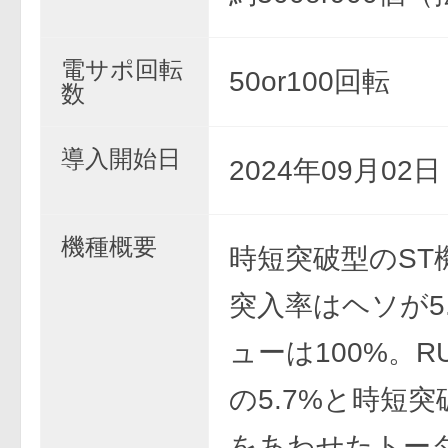
電サポ回転
50or100回転
数
導入開始日
2024年09月02
機種概要
時短突破型のST
突入率はヘソが5
ューは100%。R
の5.7%と時短突破
をあわせたトータ