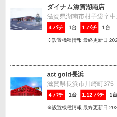
ダイナム滋賀湖南店
滋賀県湖南市柑子袋字中之
4 パチ
1台
1 パチ
1台
※設置機種情報 最終更新日 2026
act gold長浜
滋賀県長浜市川崎町375
4 パチ
1台
1.12 パチ
1
※設置機種情報 最終更新日 2026