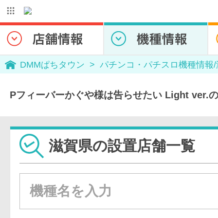
DMMぱちタウン
パチンコ・パチスロ機種情報
Pフィーバーかぐや様は告らせたい Light ver
滋賀県の設置店舗一覧