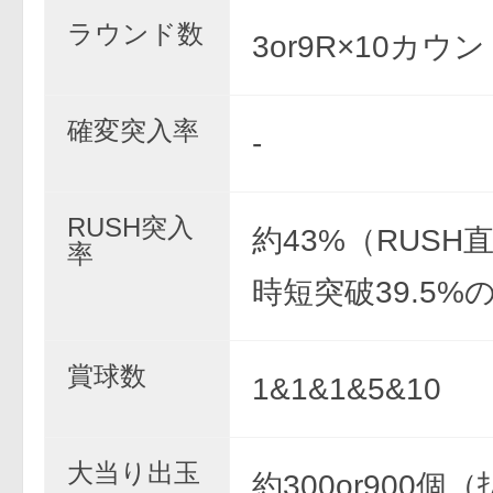
ラウンド数
3or9R×10カウ
確変突入率
-
RUSH突入
約43%（RUSH直
率
時短突破39.5%
賞球数
1&1&1&5&10
大当り出玉
約300or900個