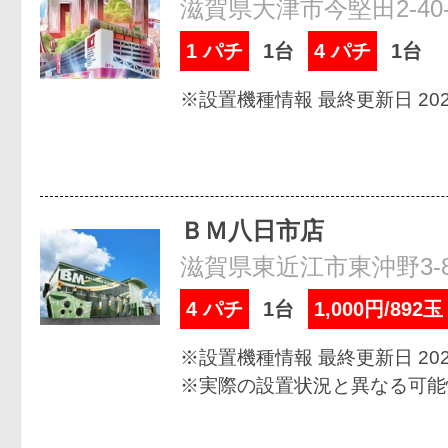
滋賀県大津市今堅田2-40-
1 パチ
1台
4 パチ
1台
※設置機種情報 最終更新日 2026
ＢＭ八日市店
滋賀県東近江市東沖野3-8
4 パチ
1台
1,000円/892
※設置機種情報 最終更新日 2025
※実際の設置状況と異なる可能