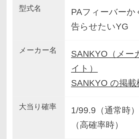
型式名
PAフィーバーか
告らせたいYG
メーカー名
SANKYO（メ
イト）
SANKYO の掲
大当り確率
1/99.9（通常時） 
（高確率時）