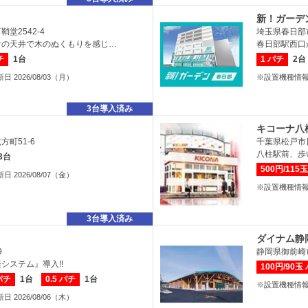
新！ガーデ
堂2542-4
埼玉県春日部市
けの天井で木のぬくもりを感じ…
春日部駅西口か
チ
1台
1 パチ
2台
2026/08/03（月）
※設置機種情報 最
3台導入済み
キコーナ八
町51-6
千葉県松戸市日
八柱駅前、歩
3台
500円/115
2026/08/07（金）
※設置機種情報 最
3台導入済み
ダイナム静
9
静岡県御前崎
システム』導入!!
100円/90玉
パチ
1台
0.5 パチ
1台
※設置機種情報 最
2026/08/06（木）