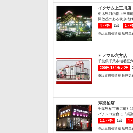
イクサム上三川店
栃木県河内郡上三川町鞘
開放感のある吹き抜
4 パチ
2台
1 パ
※設置機種情報 最終更新日 
ヒノマル六方店
千葉県千葉市稲毛区六方
200円/184玉 パチ
※設置機種情報 最終更新日 
寿楽柏店
千葉県柏市末広町7-1
パチンコ全台に『楽楽
1.1 パチ
1台
4 
※設置機種情報 最終更新日 