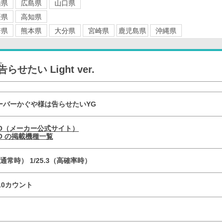
山県
広島県
山口県
媛県
高知県
崎県
熊本県
大分県
宮崎県
鹿児島県
沖縄県
ん
たい Light ver.
ーバーかぐや様は告らせたいYG
YO（メーカー公式サイト）
YO の掲載機種一覧
9（通常時） 1/25.3（高確率時）
×10カウント