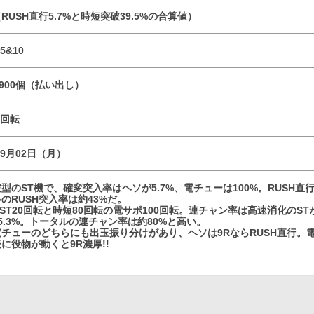
（RUSH直行5.7%と時短突破39.5%の合算値）
5&10
or900個（払い出し）
00回転
09月02日（月）
型のST機で、確変突入率はヘソが5.7%、電チューは100%。RUSH直行
のRUSH突入率は約43%だ。
はST20回転と時短80回転の電サポ100回転。連チャン率は高速消化のST
5.3%。トータルの連チャン率は約80%と高い。
チューのどちらにも出玉振り分けがあり、ヘソは9RならRUSH直行。電
に役物が動くと9R濃厚!!