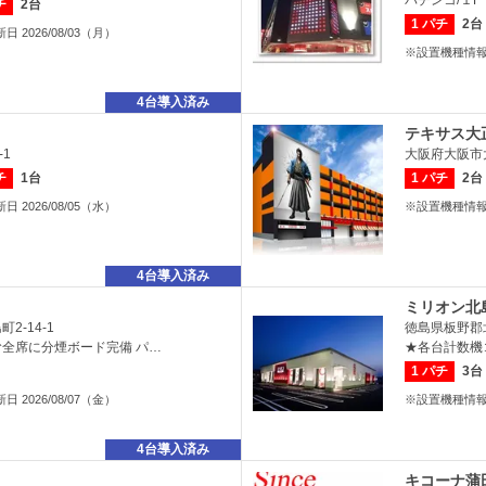
パチンコ/１
チ
2台
1 パチ
2台
2026/08/03（月）
※設置機種情報 最
4台導入済み
テキサス大
-1
大阪府大阪市大
チ
1台
1 パチ
2台
2026/08/05（水）
※設置機種情報 最
4台導入済み
ミリオン北
2-14-1
徳島県板野郡北
全席に分煙ボード完備 パ…
★各台計数機
1 パチ
3台
2026/08/07（金）
※設置機種情報 最
4台導入済み
キコーナ蒲