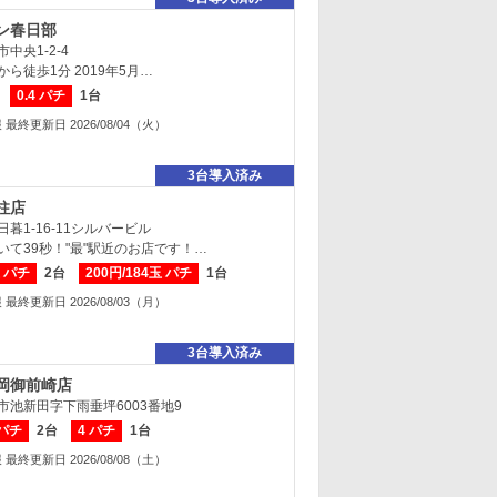
ン春日部
中央1-2-4
ら徒歩1分 2019年5月…
0.4 パチ
1台
終更新日 2026/08/04（火）
3台導入済み
柱店
暮1-16-11シルバービル
いて39秒！"最"駅近のお店です！…
玉 パチ
2台
200円/184玉 パチ
1台
終更新日 2026/08/03（月）
3台導入済み
岡御前崎店
市池新田字下雨垂坪6003番地9
 パチ
2台
4 パチ
1台
終更新日 2026/08/08（土）