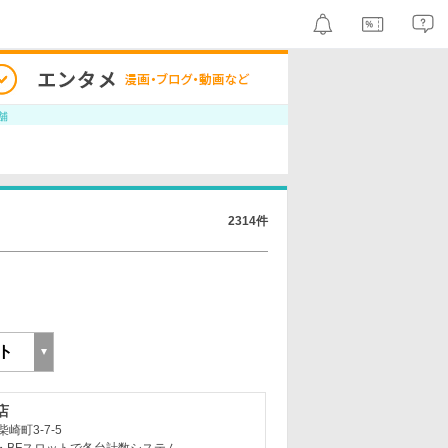
舗
2314件
店
崎町3-7-5