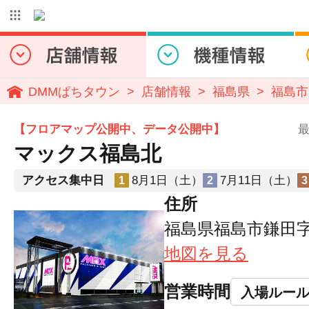
DMMぱちタウン
店舗情報
福島県
福島市
【フロアマップ公開中、データ公開中】
最
マックス福島北
アクセス集中日
8月1日（土）
7月11日（土）
1
2
3
住所
福島県福島市鎌田字
地図を見る
営業時間
入場ルー