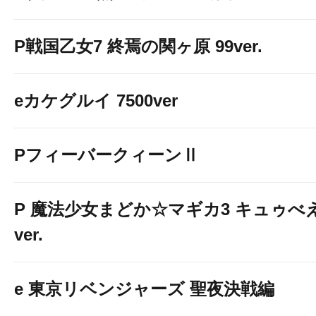
P戦国乙女7 終焉の関ヶ原 99ver.
eカケグルイ 7500ver
PフィーバークィーンⅡ
P 魔法少女まどか☆マギカ3 キュゥべ
ver.
e 東京リベンジャーズ 聖夜決戦編