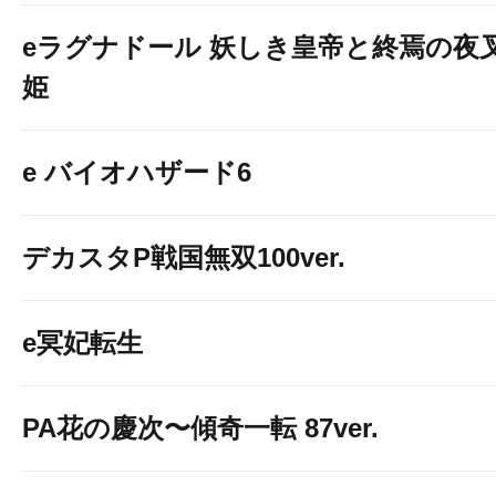
eラグナドール 妖しき皇帝と終焉の夜
姫
e バイオハザード6
デカスタP戦国無双100ver.
e冥妃転生
PA花の慶次〜傾奇一転 87ver.