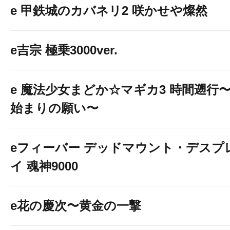
e 甲鉄城のカバネリ2 咲かせや燦然
e吉宗 極乗3000ver.
e 魔法少女まどか☆マギカ3 時間遡行
始まりの願い〜
eフィーバー デッドマウント・デスプ
イ 魂神9000
e花の慶次〜黄金の一撃