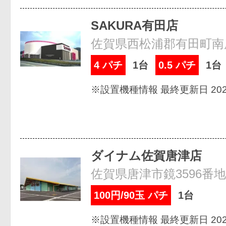
SAKURA有田店
佐賀県西松浦郡有田町南原
4 パチ
1台
0.5 パチ
1台
※設置機種情報 最終更新日 2026
ダイナム佐賀唐津店
佐賀県唐津市鏡3596番地
100円/90玉 パチ
1台
※設置機種情報 最終更新日 2026