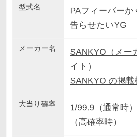
型式名
PAフィーバーか
告らせたいYG
メーカー名
SANKYO（メ
イト）
SANKYO の掲
大当り確率
1/99.9（通常時） 
（高確率時）