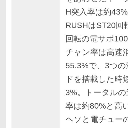
H突入率は約43
RUSHはST20回
回転の電サポ10
チャン率は高速消
55.3%で、3つ
ドを搭載した時短
3%。トータルの
率は約80%と高
ヘソと電チュー