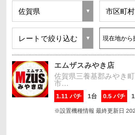
現在地から
エムザスみやき店
佐賀県三養基郡みやき町
市…
1.11 パチ
1台
0.5 パチ
※設置機種情報 最終更新日 2026