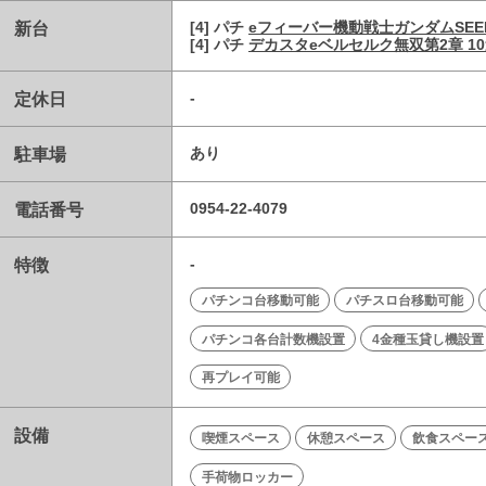
新台
[4] パチ
eフィーバー機動戦士ガンダムSEE
[4] パチ
デカスタeベルセルク無双第2章 10連
定休日
-
駐車場
あり
電話番号
0954-22-4079
特徴
-
パチンコ台移動可能
パチスロ台移動可能
パチンコ各台計数機設置
4金種玉貸し機設置
再プレイ可能
設備
喫煙スペース
休憩スペース
飲食スペー
手荷物ロッカー