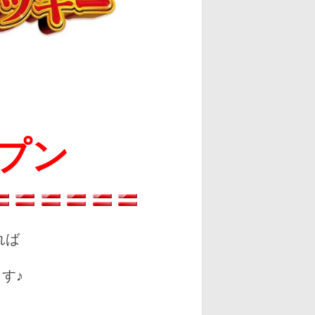
ープン
れば
す♪