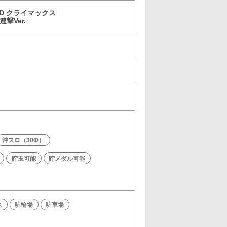
D クライマックス
撃Ver.
沖スロ（30Φ）
貯玉可能
貯メダル可能
ス
駐輪場
駐車場