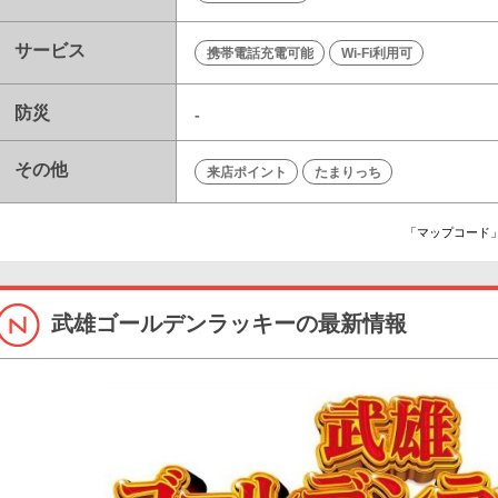
サービス
携帯電話充電可能
Wi-Fi利用可
防災
-
その他
来店ポイント
たまりっち
「マップコード」
武雄ゴールデンラッキーの最新情報