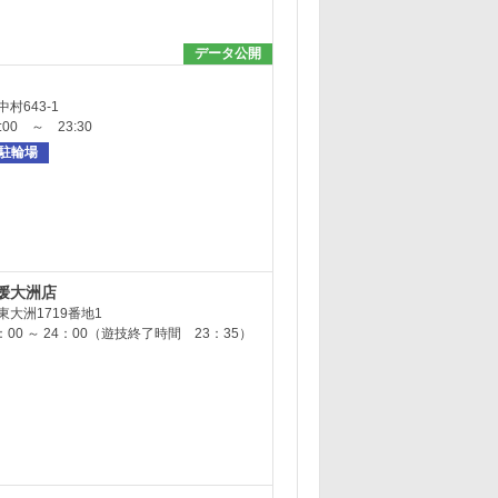
データ公開
村643-1
00 ～ 23:30
駐輪場
媛大洲店
大洲1719番地1
：00 ～ 24：00（遊技終了時間 23：35）