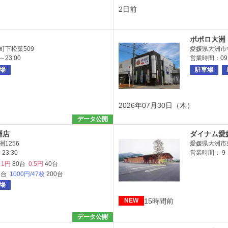
2日前
ポポロ大洲
町下松葉509
愛媛県大洲市中
23:00
営業時間：09:
場
駐車場
2026年07月30日（木）
データ公開
洲店
ダイナム愛
1256
愛媛県大洲市東
23:30
営業時間： 9
1円
80台
0.5円
40台
5台
1000円/47枚
200台
場
15時間前
NEW
データ公開