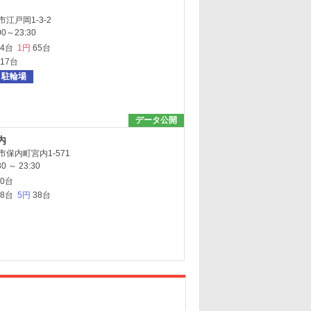
江戸岡1-3-2
0～23:30
64台
1円
65台
117台
駐輪場
データ公開
内
保内町宮内1-571
 ～ 23:30
30台
38台
5円
38台