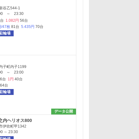
谷乙544-1
0 ～ 23:30
2台
1.082円
56台
円/47枚
81台
5.435円
70台
駐輪場
子町内子1199
0 ～ 23:00
96台
1円
40台
164台
駐輪場
データ公開
之内ヘリオス800
伊吹町甲1342
 ～ 23:30