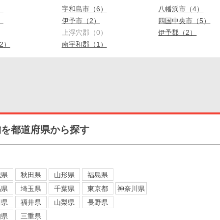
）
宇和島市（6）
八幡浜市（4）
）
伊予市（2）
四国中央市（5）
）
上浮穴郡（0）
伊予郡（2）
2）
南宇和郡（1）
舗を都道府県から探す
城県
秋田県
山形県
福島県
馬県
埼玉県
千葉県
東京都
神奈川県
川県
福井県
山梨県
長野県
知県
三重県