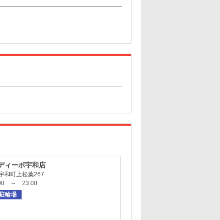
ディーボ宇和店
宇和町上松葉267
0 ～ 23:00
駐輪場