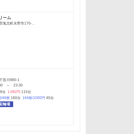
リーム
郡鬼北町永野市170-…
吾川980-1
0 ～ 23:30
59台
1.082円
115台
円/46枚
160台
184枚/1000円
40台
駐輪場