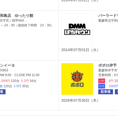
2014年07月01日（火）
和島店 ゆったり館
パーラード
田字宮ノ段甲664…
愛媛県北宇和
 ～ 24：00（遊技終了時間 23：30）
2014年07月01日（火）
ンイーヨ
ポポロ伊予
803
愛媛県伊予市下
 9:00 CLOSE PM 11:00
営業時間：9:0
1.099円
120台
0.2円
34台
4円
1
パチ
2枚
120台
2.5円
30台
1000
スロ
場
駐車場
2026年07月30日（木）