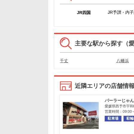
JR予讃・内
JR四国
主要な駅から探す（
千丈
八幡浜
近隣エリアの店舗情
パーラーじゃん
愛媛県西予市宇和
営業時間：09:00～
駐車場
駐輪