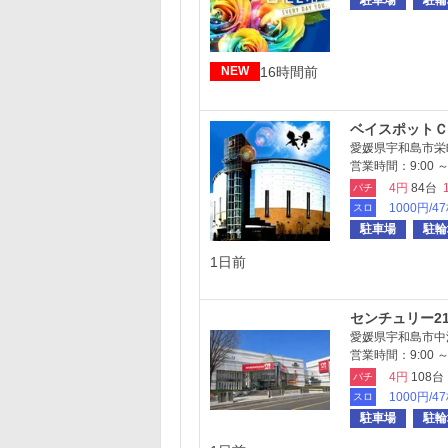
駐車場
駐輪
16時間前
NEW
ベイスポットＣ
愛媛県宇和島市栄町港
営業時間：9:00 ～ 
4円
84台
パチ
1000円/4
スロ
駐車場
駐輪
1日前
センチュリー2
愛媛県宇和島市中沢町
営業時間：9:00 ～ 
4円
108台
パチ
1000円/4
スロ
駐車場
駐輪