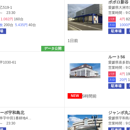
ポポロ新谷
519-1
愛媛県大洲市新
 23:30
営業時間：9:0
1.082円
160台
4円
8
パチ
7枚
200台
5.435円
40台
1000
スロ
場
駐車場
1日前
データ公開
ルート56
030-61
愛媛県喜多郡内
営業時間：9:0
4円
1
パチ
20円
スロ
駐車場
5時間前
NEW
ーボ宇和島北
ジャンボ丸
串字中田1番耕地4…
愛媛県宇和島市
 23:30
営業時間：9:00