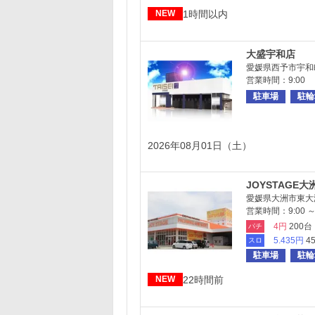
1時間以内
NEW
大盛宇和店
愛媛県西予市宇和
営業時間：9:00 ～
駐車場
駐輪
2026年08月01日（土）
JOYSTAGE大
愛媛県大洲市東大洲
営業時間：9:00 ～ 
4円
200台
パチ
5.435円
4
スロ
駐車場
駐輪
22時間前
NEW