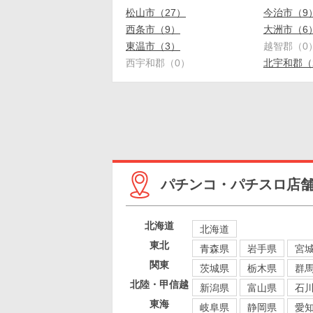
松山市（27）
今治市（9
西条市（9）
大洲市（6
東温市（3）
越智郡（0
西宇和郡（0）
北宇和郡（
パチンコ・パチスロ店
北海道
北海道
東北
青森県
岩手県
宮
関東
茨城県
栃木県
群
北陸・甲信越
新潟県
富山県
石
東海
岐阜県
静岡県
愛