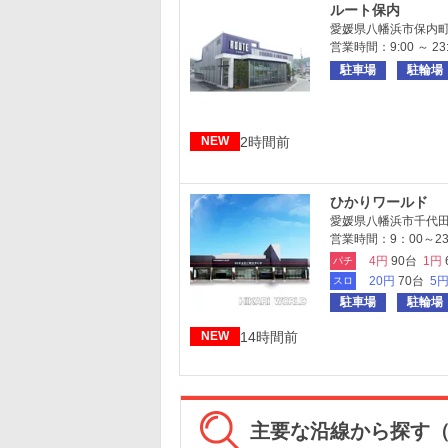
ルート保内
愛媛県八幡浜市保内町喜
営業時間：9:00 ～ 23:
駐車場
駐輪場
2時間前
NEW
ひかりワールド
愛媛県八幡浜市千代田町
営業時間：9：00～23
4円
90台
1円
パチ
20円
70台
5
スロ
駐車場
駐輪場
14時間前
NEW
主要な沿線から探す