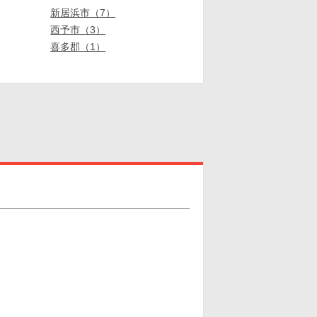
新居浜市（7）
西予市（3）
喜多郡（1）