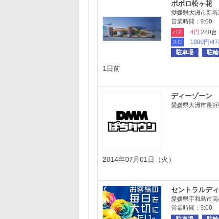
ポポロ松ヶ花
愛媛県大洲市新谷乙
営業時間：9:00 ～
4円
280台
パチ
1000円/4
スロ
駐車場
駐輪
1日前
ディーゾーン
愛媛県大洲市長浜甲1
2014年07月01日（火）
セントラルディ
愛媛県宇和島市高
営業時間：9:00 ～