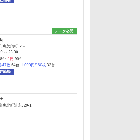
駐輪場
データ公開
内
恵美須町1-5-11
 ～ 23:00
28台
1円
96台
円/47枚
64台
1,000円/160枚
32台
駐輪場
館
鬼北町近永329-1