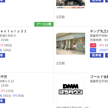
場
駐車場
1日前
データ公開
ｅｎｔｕｒｙ２１
キング丸之
2-600-3
愛媛県宇和島市
23:00
営業時間：9:00
1円
295台
4円
1
パチ
7枚
120台
1000
スロ
場
駐車場
1日前
1中沢
ゴールド会
1-2-12
愛媛県北宇和郡
23:00
1円
112台
7枚
161台
5円
50台
場