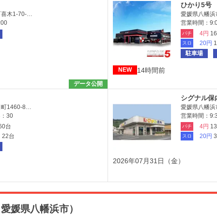
ひかり5号
木1-70-…
愛媛県八幡浜市
00
営業時間：9:0
4円
1
パチ
20円
スロ
駐車場
14時間前
NEW
データ公開
シグナル保
1460-8…
愛媛県八幡浜市
：30
営業時間：9:30
60台
4円
1
パチ
円
22台
20円
スロ
2026年07月31日（金）
（愛媛県八幡浜市）