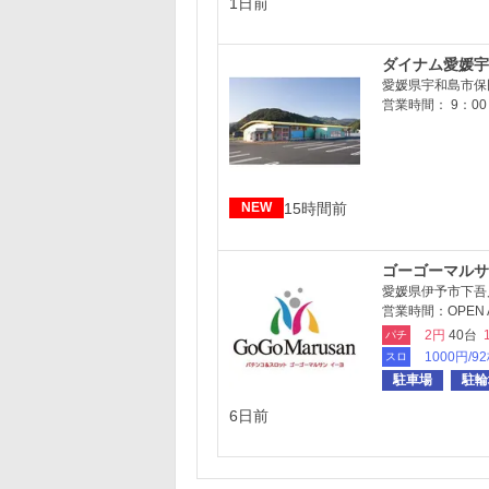
1日前
ダイナム愛媛宇
愛媛県宇和島市保
営業時間： 9：00
15時間前
NEW
ゴーゴーマルサ
愛媛県伊予市下吾川
営業時間：OPEN AM
2円
40台
パチ
1000円/9
スロ
駐車場
駐輪
6日前