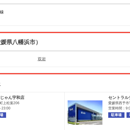
子線
愛媛県八幡浜市）
双岩
報
じゃん宇和店
セントラル
町上松葉206
愛媛県西予市
23:00
営業時間：9:0
場
駐車場