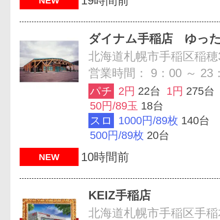
19時間前
NEW
ダイナム手稲店 ゆっ
営業時間： 9：00 ～ 23
パチ
2円
22台
1円
275台
50円/89玉
18台
スロ
1000円/89枚
140台
500円/89枚
20台
10時間前
NEW
KEIZ手稲店