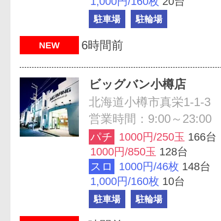
1,000円/160枚
20台
駐車場
駐輪場
6時間前
NEW
ビッグバン小樽店
北海道小樽市真栄1-1-3
営業時間：9:00～23:00
パチ
1000円/250玉
166台
1000円/850玉
128台
スロ
1000円/46枚
148台
1,000円/160枚
10台
駐車場
駐輪場