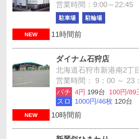
営業時間：9:00～22:45
駐車場
駐輪場
11時間前
NEW
ダイナム石狩店
北海道石狩市新港南2丁目
営業時間： 9：00 ～ 23
パチ
4円
199台
100円/89
スロ
1000円/46枚
120台
10時間前
NEW