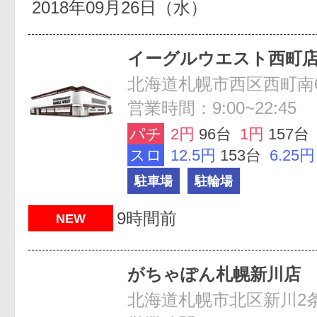
2018年09月26日（水）
イーグルウエスト西町
北海道札幌市西区西町南6-
営業時間：9:00~22:45
パチ
2円
96台
1円
157台
スロ
12.5円
153台
6.25円
駐車場
駐輪場
9時間前
NEW
がちゃぽん札幌新川店
北海道札幌市北区新川2条8