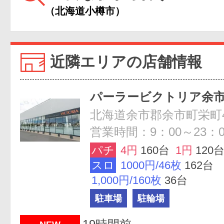
（北海道小樽市）
近隣エリアの店舗情報
パーラービクトリア余
北海道余市郡余市町栄町45
営業時間：9：00～23：0
パチ
4円
160台
1円
120
スロ
1000円/46枚
162台
1,000円/160枚
36台
駐車場
駐輪場