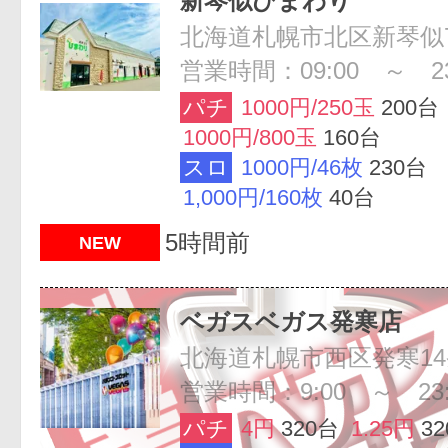
新琴似ひまわり
営業時間：09:00 ～ 23
パチ
1000円/250玉
200台
1000円/800玉
160台
スロ
1000円/46枚
230台
1,000円/160枚
40台
5時間前
NEW
ベガスベガス発寒店
北海道札幌市西区発寒14条3
営業時間：9:00 ～ 23:
パチ
4円
320台
1.25円
3