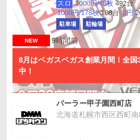
スロ
1000円/46枚
492台
1000円/178枚
108台
2円
駐車場
駐輪場
9時間前
NEW
8月はベガスベガス創業月間！全国3
中！
パーラー甲子園西町店
北海道札幌市西区西町南8-