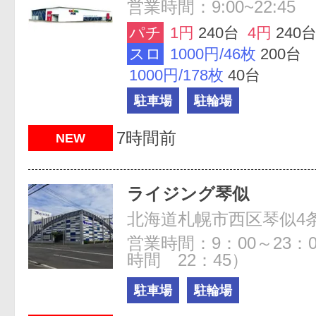
営業時間：9:00~22:45
パチ
1円
240台
4円
240
スロ
1000円/46枚
200台
1000円/178枚
40台
駐車場
駐輪場
7時間前
NEW
ライジング琴似
北海道札幌市西区琴似4条1-
営業時間：9：00～23：
時間 22：45）
駐車場
駐輪場