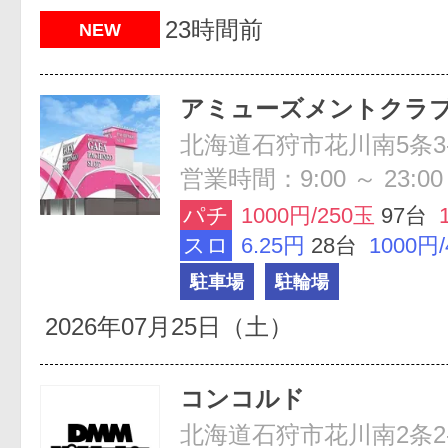
23時間前
NEW
アミューズメントクラ
北海道石狩市花川南5条3-
営業時間：9:00 ～ 23:00
パチ
1000円/250玉
97台
スロ
6.25円
28台
1000円
駐車場
駐輪場
2026年07月25日（土）
コンコルド
北海道石狩市花川南2条2-