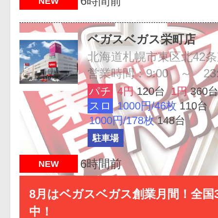
6時間前
NEW
ベガスベガス栄町店
営業時間：9:00 ～ 23:
パチ
4円
120台
1円
360
スロ
1000円/46枚
110台
1000円/178枚
148台
駐車場
6時間前
NEW
8月はベガスベガス創業月間！全国3
中！