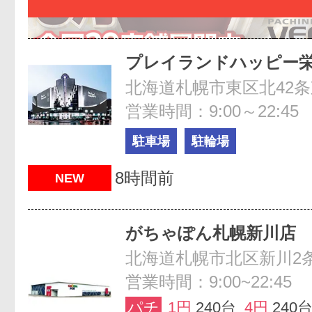
プレイランドハッピー
北海道札幌市東区北42条東
営業時間：9:00～22:45
駐車場
駐輪場
8時間前
NEW
がちゃぽん札幌新川店
北海道札幌市北区新川2条8
営業時間：9:00~22:45
パチ
1円
240台
4円
240