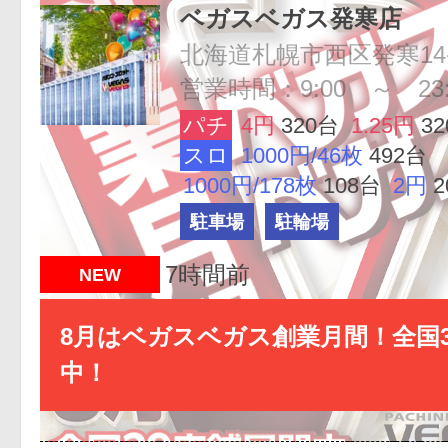
ベガスベガス発寒店
北海道札幌市西区発寒14条3
営業時間：9:00 ～ 23:
パチ
4円
320台
1.25円
3
スロ
1000円/46枚
492台
1000円/178枚
108台
2円
駐車場
駐輪場
7時間前
NEW
8月はベガスベガス創業月間！全国3
中！