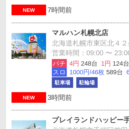
7時間前
NEW
マルハン札幌北店
営業時間：09:00 〜 23:0
パチ
4円
248台
1円
124
スロ
1000円/46枚
589台
駐車場
駐輪場
3時間前
NEW
プレイランドハッピー