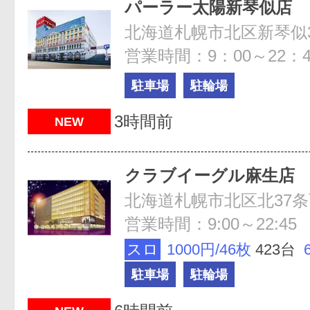
パーラー太陽新琴似店
北海道札幌市北区新琴似3条
営業時間：9：00～22：4
駐車場
駐輪場
3時間前
NEW
クラブイーグル麻生店
北海道札幌市北区北37条西5
営業時間：9:00～22:45
スロ
1000円/46枚
423台
駐車場
駐輪場