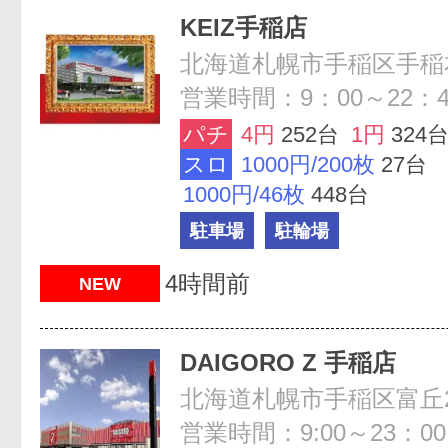
KEIZ手稲店
営業時間：9：00～22：4
パチ
4円
252台
1円
324
スロ
1000円/200枚
27台
1000円/46枚
448台
駐車場
駐輪場
4時間前
NEW
DAIGORO Z 手稲店
営業時間：9:00～23：00