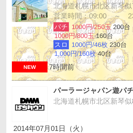
営業時間：09:00 ～ 23
パチ
1000円/250玉
200台
1000円/800玉
160台
スロ
1000円/46枚
230台
1,000円/160枚
40台
7時間前
NEW
パーラージャパン遊パ
北海道札幌市北区新琴似8条
2014年07月01日（火）