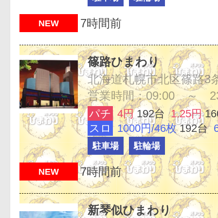
7時間前
NEW
篠路ひまわり
営業時間：09:00 ～ 23
パチ
4円
192台
1.25円
1
スロ
1000円/46枚
192台
駐車場
駐輪場
7時間前
NEW
新琴似ひまわり