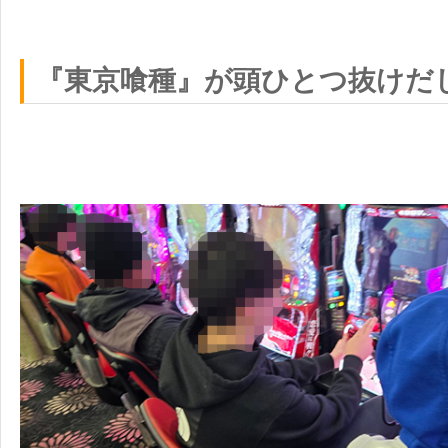
『東京喰種』が頭ひとつ抜けだ