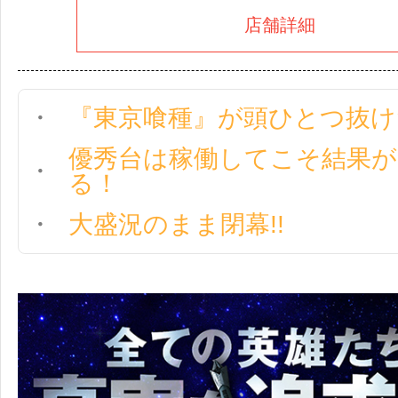
店舗詳細
『東京喰種』が頭ひとつ抜け
優秀台は稼働してこそ結果
る！
大盛況のまま閉幕!!