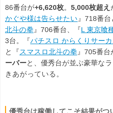
86番台が
+6,620枚
。
5,000枚超え
かぐや様は告らせたい
』718番
北斗の拳
』706番台、『
L 東京喰
3台。『
パチスロ からくりサーカ
と『
スマスロ北斗の拳
』705番台
ーバー
と、優秀台が並ぶ豪華な
きあがっている。
優秀台は稼働してこそ結果がつ