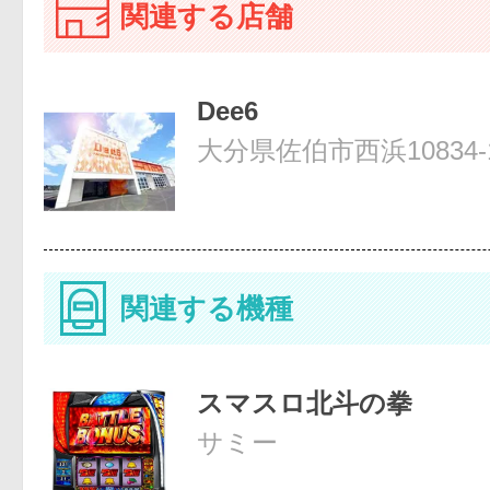
関連する店舗
Dee6
大分県佐伯市西浜10834-
関連する機種
スマスロ北斗の拳
サミー