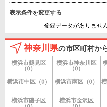
登録データがありませ
神奈川県
の市区町村か
横浜市鶴見区
横浜市神奈川区
（0）
（0）
横浜市中区（0）
横浜市南区（0）
横
横浜市磯子区
横浜市金沢区
（0）
（0）