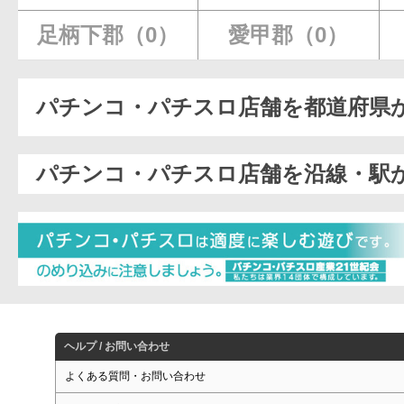
足柄下郡（0）
愛甲郡（0）
パチンコ・パチスロ店舗を都道府県
パチンコ・パチスロ店舗を沿線・駅
ヘルプ / お問い合わせ
よくある質問・お問い合わせ