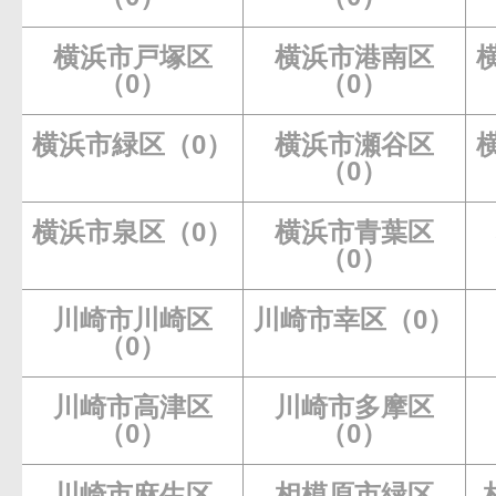
横浜市戸塚区
横浜市港南区
（0）
（0）
横浜市緑区（0）
横浜市瀬谷区
（0）
横浜市泉区（0）
横浜市青葉区
（0）
川崎市川崎区
川崎市幸区（0）
（0）
川崎市高津区
川崎市多摩区
（0）
（0）
川崎市麻生区
相模原市緑区