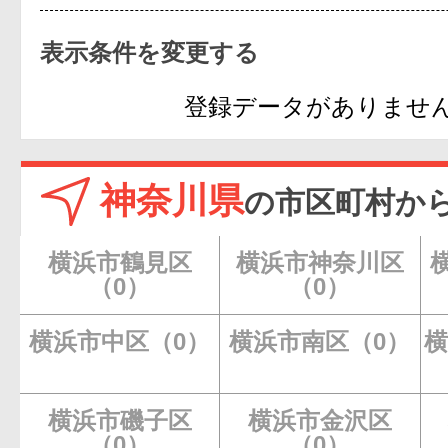
登録データがありませ
神奈川県
の市区町村か
横浜市鶴見区
横浜市神奈川区
（0）
（0）
横浜市中区（0）
横浜市南区（0）
横
横浜市磯子区
横浜市金沢区
（0）
（0）