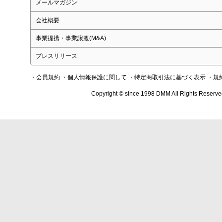
メールマガジン
会社概要
事業提携・事業譲渡(M&A)
プレスリリース
・会員規約
・個人情報保護に関して
・特定商取引法に基づく表示
・規
Copyright © since 1998 DMM All Rights Reserve