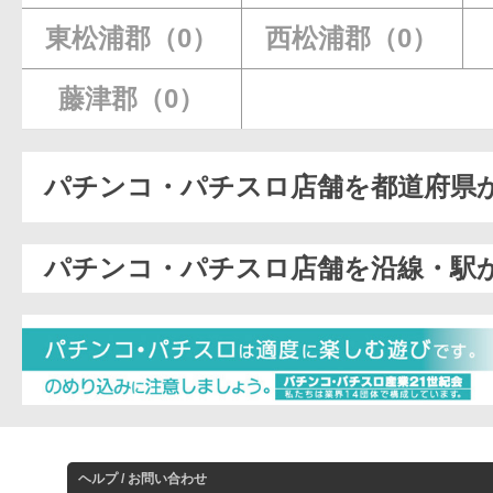
東松浦郡（0）
西松浦郡（0）
藤津郡（0）
パチンコ・パチスロ店舗を都道府県
パチンコ・パチスロ店舗を沿線・駅
ヘルプ / お問い合わせ