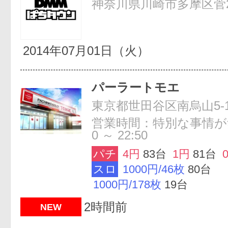
神奈川県川崎市多摩区菅2-
2014年07月01日（火）
パーラートモエ
東京都世田谷区南烏山5-1
営業時間：特別な事情が無
0 ～ 22:50
パチ
4円
83台
1円
81台
スロ
1000円/46枚
80台
1000円/178枚
19台
2時間前
NEW