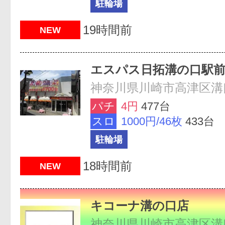
駐輪場
19時間前
NEW
エスパス日拓溝の口駅
神奈川県川崎市高津区溝口2
パチ
4円
477台
スロ
1000円/46枚
433台
駐輪場
18時間前
NEW
キコーナ溝の口店
神奈川県川崎市高津区溝口1