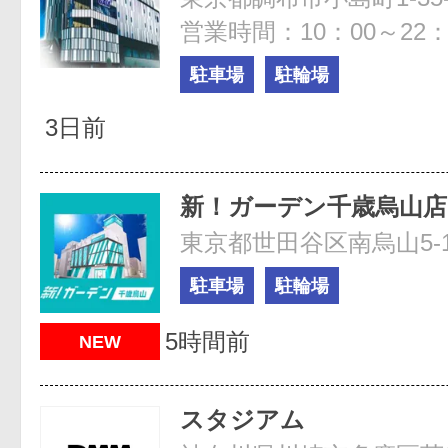
営業時間：10：00～22：
駐車場
駐輪場
3日前
新！ガーデン千歳烏山店
東京都世田谷区南烏山5-1
駐車場
駐輪場
5時間前
NEW
スタジアム