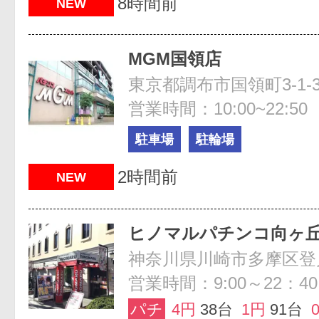
8時間前
NEW
MGM国領店
営業時間：10:00~22:50
駐車場
駐輪場
2時間前
NEW
ヒノマルパチンコ向ヶ
神奈川県川崎市多摩区登戸
営業時間：9:00～22：40
パチ
4円
38台
1円
91台