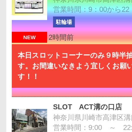
営業時間：9：00から22
駐輪場
2時間前
NEW
本日スロットコーナーのみ９時半
す。お間違いなきよう宜しくお願
す！！
SLOT ACT溝の口店
神奈川県川崎市高津区溝口1
営業時間：9:00 ～ 22: