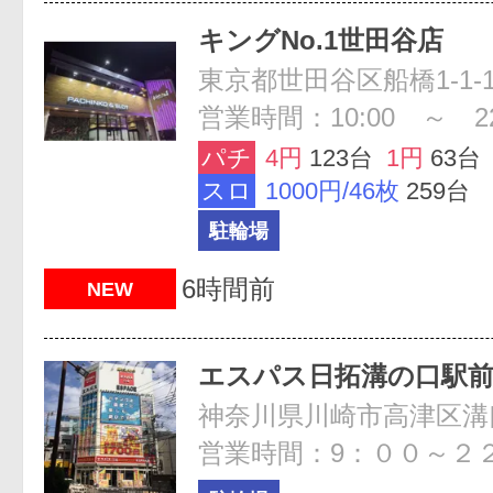
キングNo.1世田谷店
東京都世田谷区船橋1-1-1
営業時間：10:00 ～ 22
パチ
4円
123台
1円
63台
スロ
1000円/46枚
259台
駐輪場
6時間前
NEW
エスパス日拓溝の口駅
神奈川県川崎市高津区溝口
営業時間：9：００～２