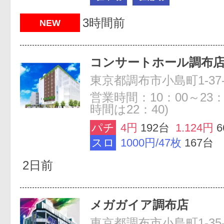
3時間前
NEW
コンサートホール調布
営業時間：10：00～23：
時間は22：40)
パチ
4円
192台
1.124円
スロ
1000円/47枚
167台
2日前
メガガイア調布店