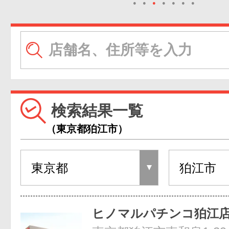
●
●
●
●
●
●
●
検索結果一覧
（東京都狛江市）
ヒノマルパチンコ狛江