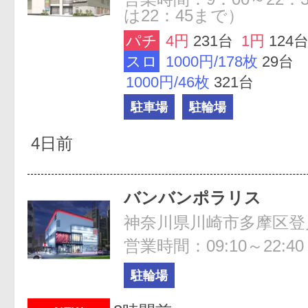
は22：45まで）
パチ
4円
231台
1円
124
スロ
1000円/178枚
29台
1000円/46枚
321台
駐車場
駐輪場
4日前
バンバンポラリス
神奈川県川崎市多摩区登戸2
営業時間：09:10～22:40
駐輪場